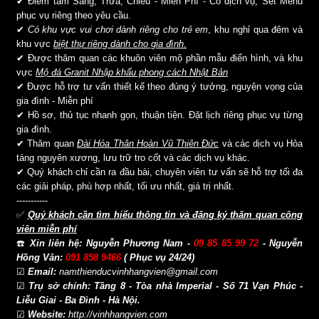
✔ Điểm tâm Sáng, Trưa, Chiều - Miễn Phí - Có dịch vụ, Set Menu
phục vụ riêng theo yêu cầu.
✔
Có khu vực vui chơi dành riêng cho trẻ em
, khu nghỉ qua đêm và
khu vực
biệt thự riêng dành cho gia đình
.
✔ Được thăm quan các khuôn viên mộ phần mẫu điển hình, và khu
vực
Mộ đá Granit Nhập khẩu phong cách Nhật Bản
✔ Được hỗ trợ tư vấn thiết kế theo đúng ý tưởng, nguyện vọng của
gia đình - Miễn phí
✔ Hồ sơ, thủ tục nhanh gọn, thuận tiện. Đặt lịch riêng phục vụ từng
gia đình.
✔ Thăm quan
Đài Hóa Thân Hoàn Vũ Thiên Đức
và các dịch vụ Hỏa
táng nguyên xương, lưu trữ tro cốt và các dịch vụ khác.
✔ Quý khách chỉ cần ra đầu bài, chuyên viên tư vấn sẽ hỗ trợ tối đa
các giải pháp, phù hợp nhất, tối ưu nhất, giá trị nhất.
-----------
✅
Quý khách cần tìm hiểu thông tin và đăng ký thăm quan công
viên miễn phí
☎️
Xin liên hệ:
Nguyễn Phương Nam -
09 85 85 99 72
- Nguyễn
Hồng Vân:
091 858 9466
( Phục vụ 24/24)
☑
Email:
namthienducvinhhangvien@gmail.com
☑
Trụ sở chính:
Tầng 8 - Tòa nhà Imperial - Số 71 Vạn Phúc -
Liễu Giai - Ba Đình - Hà Nội.
☑
Website:
http://vinhhangvien.com