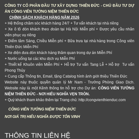
CÔNG
TY
CỔ PHẦN ĐẦU TƯ XÂY DỰNG THIÊN ĐỨC - CHỦ ĐẦU TƯ DỰ
ÁN CÔNG VIÊN TƯỞNG NIỆM THIÊN ĐỨC
CHÍNH SÁCH KHÁCH HÀNG NĂM 2026
+ Hệ thống chăm sóc khách hàng 24/7
+ Tư vấn khách tại nhà riêng
+ Xe ô tô đón khách theo đoàn tại Hà Nội Miễn phí + Được yêu cầu nhân
viên phục vụ riêng
+ Điểm tâm Sáng, Chiều Miễn phí + Bữa trưa tại nhà hàng trong Công viên
Thiên Đức Miễn Phí
+ Xe điện đưa đón khách hàng thăm quan trong dự án Miễn Phí
+ Nước uống tại các khu dịch vụ Miễn Phí
+ Thiết kế Khuôn viên Miễn Phí + Hỗ trợ Tư vấn Tang Lễ + Hỗ trợ Tư vấn
Phong Thủy
+ Cung cấp Thông tin, Email, tặng Catalog hình ảnh giới thiệu Thiên Đức
Website này thuộc quyền quản lý Mr Nam - Trưởng Phòng Giao Dịch.
Website này là một Kênh thông tin hỗ trợ cho Dự án:
CÔNG VIÊN TƯỞNG
NIỆM THIÊN ĐỨC - NƠI HIẾU NGHĨA VẸN TRÒN.
+ Quý khách tham khảo thêm tại Trang chủ: http://congvienthienduc.com
CÔNG VIÊN TƯỞNG NIỆM THIÊN ĐỨC
NƠI GIÁ TRỊ HIẾU NGHĨA ĐƯỢC TÔN VINH
THÔNG TIN LIÊN HỆ