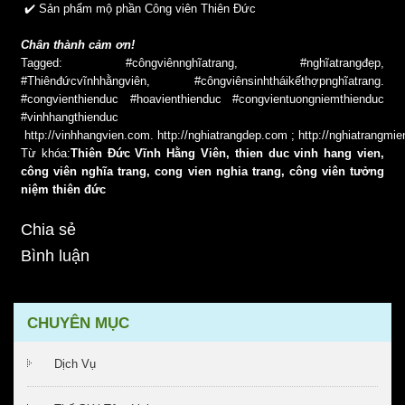
✔️
Sản phẩm mộ phần Công viên Thiên Đức
Chân thành cảm ơn!
Tagged: #côngviênnghĩatrang, #nghĩatrangđẹp,
#Thiênđứcvĩnhhằngviên, #côngviênsinhtháikếthợpnghĩatrang.
#congvienthienduc #hoavienthienduc #congvientuongniemthienduc
#vinhhangthienduc
http://vinhhangvien.com.
http://nghiatrangdep.com
;
http://nghiatrangmi
Từ khóa:
Thiên Đức Vĩnh Hằng Viên, thien duc vinh hang vien,
công viên nghĩa trang, cong vien nghia trang, công viên tưởng
niệm thiên đức
Chia sẻ
Bình luận
CHUYÊN MỤC
Dịch Vụ