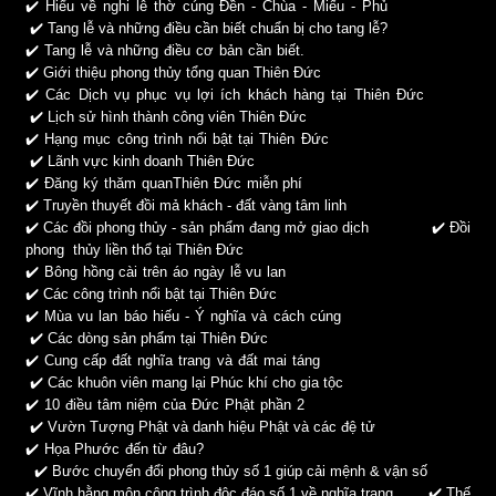
✔️
Hiểu về nghi lễ thờ cúng Đền - Chùa - Miếu - Phủ
✔️
Tang lễ và những điều cần biết chuẩn bị cho tang lễ?
✔️
Tang lễ và những điều cơ bản cần biết.
✔️
Giới thiệu phong thủy tổng quan Thiên Đức
✔️
Các Dịch vụ phục vụ lợi ích khách hàng tại Thiên Đức
✔️
Lịch sử hình thành công viên Thiên Đức
✔️
Hạng mục công trình nổi bật tại Thiên Đức
✔️
Lãnh vực kinh doanh Thiên Đức
✔️
Đăng ký thăm quan
Thiên Đức miễn phí
✔️
Truyền thuyết đồi mả khách - đất vàng tâm linh
✔️
Các đồi phong thủy - sản phẩm đang mở giao dịch
✔️
Đồi
phong thủy liền thổ tại Thiên Đức
✔️
Bông hồng cài trên áo ngày lễ vu lan
✔️
Các công trình nổi bật tại Thiên Đức
✔️
Mùa vu lan báo hiếu - Ý nghĩa và cách cúng
✔️
Các dòng sản phẩm tại Thiên Đức
✔️
Cung cấp đất nghĩa trang và đất mai táng
✔️
Các khuôn viên mang lại Phúc khí cho gia tộc
✔️
10 điều tâm niệm của Đức Phật phần 2
✔️
Vườn Tượng Phật và danh hiệu Phật và các đệ tử
✔️
Họa Phước đến từ đâu?
✔️
Bước chuyển đổi phong thủy số 1 giúp cải mệnh & vận số
✔️
Vĩnh hằng môn công trình độc đáo số 1 về nghĩa trang
✔️
Thế