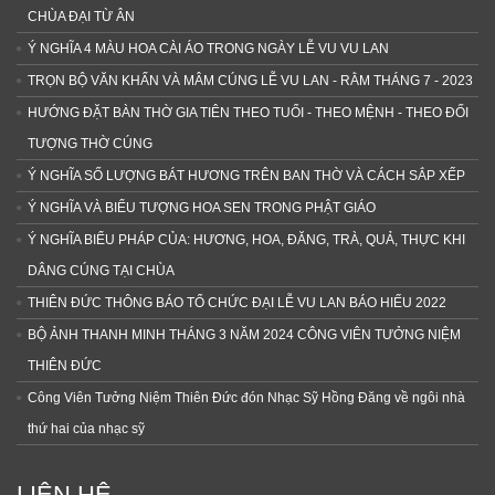
CHÙA ĐẠI TỪ ÂN
Ý NGHĨA 4 MÀU HOA CÀI ÁO TRONG NGÀY LỄ VU VU LAN
TRỌN BỘ VĂN KHẤN VÀ MÂM CÚNG LỄ VU LAN - RẰM THÁNG 7 - 2023
HƯỚNG ĐẶT BÀN THỜ GIA TIÊN THEO TUỔI - THEO MỆNH - THEO ĐỐI
TƯỢNG THỜ CÚNG
Ý NGHĨA SỐ LƯỢNG BÁT HƯƠNG TRÊN BAN THỜ VÀ CÁCH SẮP XẾP
Ý NGHĨA VÀ BIỂU TƯỢNG HOA SEN TRONG PHẬT GIÁO
Ý NGHĨA BIỂU PHÁP CỦA: HƯƠNG, HOA, ĐĂNG, TRÀ, QUẢ, THỰC KHI
DÂNG CÚNG TẠI CHÙA
THIÊN ĐỨC THÔNG BÁO TỔ CHỨC ĐẠI LỄ VU LAN BÁO HIẾU 2022
BỘ ẢNH THANH MINH THÁNG 3 NĂM 2024 CÔNG VIÊN TƯỞNG NIỆM
THIÊN ĐỨC
Công Viên Tưởng Niệm Thiên Đức đón Nhạc Sỹ Hồng Đăng về ngôi nhà
thứ hai của nhạc sỹ
LIÊN HỆ