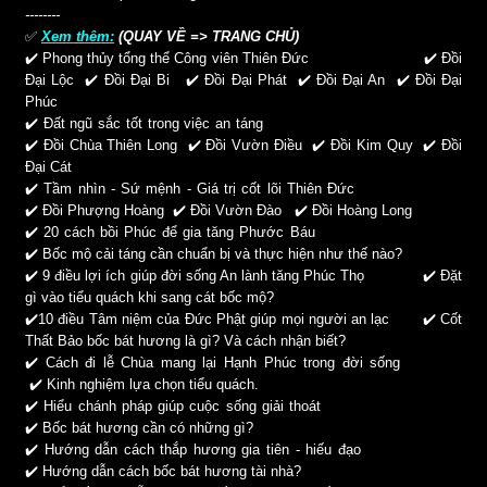
--------
✅
Xem thêm:
(QUAY VỀ => TRANG CHỦ)
✔️
Phong thủy tổng thể Công viên Thiên Đức
✔️
Đồi
Đại Lộc
✔️
Đồi Đại Bi
✔️
Đồi Đại Phát
✔️
Đồi Đại An
✔️
Đồi Đại
Phúc
✔️
Đất ngũ sắc tốt trong việc an táng
✔️
Đồi Chùa Thiên Long
✔️
Đồi Vườn Điều
✔️
Đồi Kim Quy
✔️
Đồi
Đại Cát
✔️
Tầm nhìn - Sứ mệnh - Giá trị cốt lõi Thiên Đức
✔️
Đồi Phượng Hoàng
✔️
Đồi Vườn Đào
✔️
Đồi Hoàng Long
✔️
20 cách bồi Phúc để gia tăng Phước Báu
✔️
Bốc mộ cải táng cần chuẩn bị và thực hiện như thế nào?
✔️
9 điều lợi ích giúp đời sống An lành tăng Phúc Thọ
✔️
Đặt
gì vào tiểu quách khi sang cát bốc mộ?
✔️
10 điều Tâm niệm của Đức Phật giúp mọi người an lạc
✔️
Cốt
Thất Bảo bốc bát hương là gì? Và cách nhận biết?
✔️
Cách đi lễ Chùa mang lại Hạnh Phúc trong đời sống
✔️
Kinh nghiệm lựa chọn tiểu quách.
✔️
Hiểu chánh pháp giúp cuộc sống giải thoát
✔️
Bốc bát hương cần có những gì?
✔️
Hướng dẫn cách thắp hương gia tiên - hiếu đạo
✔️
Hướng dẫn cách bốc bát hương tài nhà?