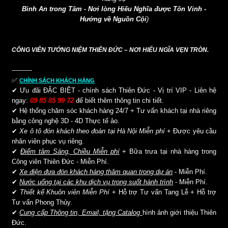
Bình An trong Tâm - Nơi lòng Hiếu Nghĩa được Tôn Vinh -
Hướng về Nguồn Cội
)
CÔNG VIÊN TƯỞNG NIỆM THIÊN ĐỨC – NƠI HIẾU NGĨA VẸN TRÒN.
----------
✅
CHÍNH SÁCH KHÁCH HÀNG
✔ Ưu đãi ĐẶC BIỆT - chính sách Thiên Đức - Vị trí VIP - Liên hệ
ngay:
09 85 85 99 72
để biết thêm thông tin chi tiết.
✔ Hệ thống chăm sóc khách hàng 24/7 + Tư vấn khách tại nhà riêng
bằng công nghệ 3D - 4D Thực tế ảo.
✔
Xe ô tô đón khách theo đoàn tại Hà Nội Miễn phí
+ Được yêu cầu
nhân viên phục vụ riêng.
✔
Điểm tâm Sáng, Chiều Miễn phí
+ Bữa trưa tại nhà hàng trong
Công viên Thiên Đức - Miễn Phí.
✔
Xe điện đưa đón khách hàng thăm quan trong dự án
- Miễn Phí.
✔
Nước uống tại các khu dịch vụ trong suốt hành trình
- Miễn Phí.
✔
Thiết kế Khuôn viên Miễn Phí
+ Hỗ trợ Tư vấn Tang Lễ + Hỗ trợ
Tư vấn Phong Thủy.
✔
Cung cấp Thông tin, Email, tặng Catalog
hình ảnh giới thiệu Thiên
Đức.