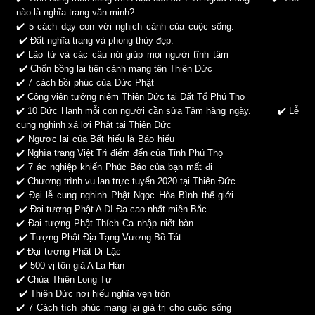
nào là nghĩa trang văn minh?
✔️
5 cách dạy con với nghịch cảnh của cuộc sống.
✔️
Đất nghĩa trang và phong thủy đẹp.
✔️
Lão tử và các câu nói giúp mọi người tĩnh tâm
✔️
Chốn bồng lai tiên cảnh mang tên Thiên Đức
✔️
7 cách bồi phúc của Đức Phật
✔️
Công viên tưởng niệm Thiên Đức tại Đất Tổ Phú Thọ
✔️
10 Đức Hạnh mỗi con người cần sửa Tâm hàng ngày.
✔️
Lễ
cung nghinh xá lợi Phật tại Thiên Đức
✔️
Ngược lại của Bất hiếu là Báo hiếu
✔️
Nghĩa trang Việt Trì điểm đến của Tỉnh Phú Thọ
✔️
7 ác nghiệp khiến Phúc Báo của bạn mất đi
✔️
Chương trình vu lan trực tuyến 2020 tại Thiên Đức
✔️
Đại lễ cung nghinh Phật Ngọc Hòa Bình thế giới
✔️
Đại tượng Phật A DI Đa cao nhất miền Bắc
✔️
Đại tượng Phật Thích Ca nhập niết bàn
✔️
Tượng Phật Địa Tạng Vương Bồ Tát
✔️
Đại tượng Phật Di Lặc
✔️
500 vị tôn giả A La Hán
✔️
Chùa Thiên Long Tự
✔️
Thiên Đức nơi hiếu nghĩa vẹn tròn
✔️
7 Cách tích phúc mang lại giá trị cho cuộc sống