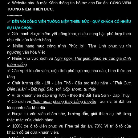
✔ Website này là một Kênh thông tin hỗ trợ cho Dự án:
CÔNG VIÊN
TƯỞNG NIỆM THIÊN ĐỨC.
------------
✅
ĐẾN VỚI CÔNG VIÊN TƯỞNG NIỆM THIÊN ĐỨC - QUÝ KHÁCH CÓ NHIỀU
SỰ LỰA CHỌN.
✔ Giá thành được niêm yết công khai, nhiều cung bậc phù hợp theo
nhu cầu của khách hàng
✔ Nhiều hạng mục công trình Phúc lợi, Tâm Linh phục vụ tín
ngưỡng văn hóa Việt
✔ Nhiều khu vực dịch vụ
Nghỉ ngơi, Thư giãn, phục vụ các gia đình
thăm viếng
✔ Các vị trí khuôn viên, diện tích phù hợp mọi nhu cầu, hình thức an
táng
✔ Chất lượng đất - Lõi - Liền Thổ - Cấu tạo triệu năm -
"Thái Cực
Biên Huân" - Đất Ngũ Sắc, tơi, xốp, thơm, tụ thủy
✔ Vị trí khuôn viên đáp ứng
70% - theo thế đất Tựa Sơn - Đạp Thủy
✔ Có dịch vụ
thăm quan phong thủy bằng thuyền
- xem vị trí đất len
lỏi quanh các khu đồi.
✔ Được tư vấn viên chăm sóc, hướng dẫn, giải thích cụ thể từng
thắc mắc của khách hàng.
✔ 100% xe ô tô điện phục vụ Free tại dự án. 70% Vị trí ô tô của
khách đỗ tại cửa khuôn viên.