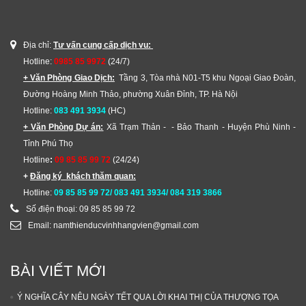
Địa chỉ:
Tư vấn cung cấp dịch vu:
Hotline:
0985 85 9972
(24/7)
+ Văn Phòng Giao Dịch:
Tầng 3, Tòa nhà N01-T5 khu Ngoại Giao Đoàn,
Đường Hoàng Minh Thảo, phường Xuân Đỉnh, TP. Hà Nội
Hotline:
083 491 3934
(HC)
+ Văn Phòng Dự án:
Xã Trạm Thản - - Bảo Thanh - Huyện Phù Ninh -
Tỉnh Phú Thọ
Hotline
:
09 85 85 99 72
(24/24)
+
Đăng ký khách thăm quan:
Hotline:
09 85 85 99 72/ 083 491 3934/ 084 319 3866
Số điện thoại: 09 85 85 99 72
Email: namthienducvinhhangvien@gmail.com
BÀI VIẾT MỚI
Ý NGHĨA CÂY NÊU NGÀY TẾT QUA LỜI KHAI THỊ CỦA THƯỢNG TỌA