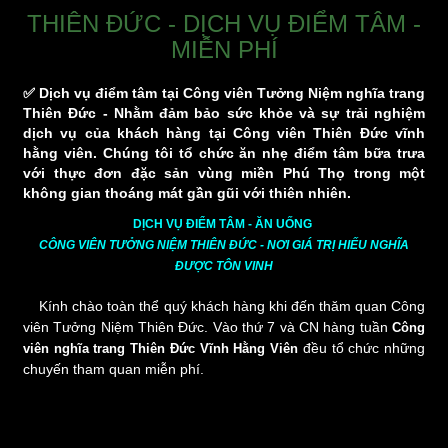
THIÊN ĐỨC - DỊCH VỤ ĐIỂM TÂM -
MIỄN PHÍ
✅ Dịch vụ điểm tâm tại Công viên Tưởng Niệm nghĩa trang
Thiên Đức - Nhằm đảm bảo sức khỏe và sự trải nghiệm
dịch vụ của khách hàng tại Công viên Thiên Đức vĩnh
hằng viên. Chúng tôi tổ chức ăn nhẹ điểm tâm bữa trưa
với thực đơn đặc sản vùng miền Phú Thọ trong một
không gian thoáng mát gần gũi với thiên nhiên.
DỊCH VỤ ĐIỂM TÂM - ĂN UỐNG
CÔNG VIÊN TƯỞNG NIỆM THIÊN ĐỨC - NƠI GIÁ TRỊ HIẾU NGHĨA
ĐƯỢC TÔN VINH
Kính chào toàn thể quý khách hàng khi đến thăm quan Công
viên Tưởng Niệm Thiên Đức. Vào thứ 7 và CN hàng tuần
Công
đều tổ chức những
viên nghĩa trang Thiên Đức Vĩnh Hằng Viên
chuyến tham quan miễn phí.