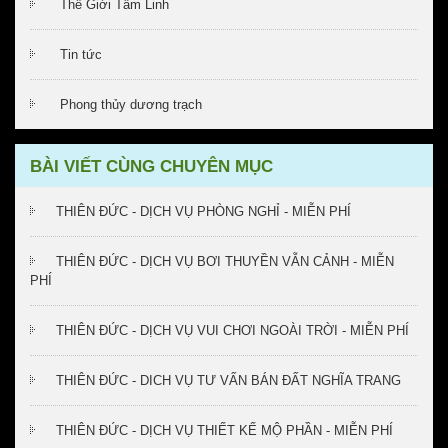
Thế Giới Tâm Linh
Tin tức
Phong thủy dương trạch
BÀI VIẾT CÙNG CHUYÊN MỤC
THIÊN ĐỨC - DỊCH VỤ PHÒNG NGHỈ - MIỄN PHÍ
THIÊN ĐỨC - DỊCH VỤ BƠI THUYỀN VẪN CẢNH - MIỄN
PHÍ
THIÊN ĐỨC - DỊCH VỤ VUI CHƠI NGOÀI TRỜI - MIỄN PHÍ
THIÊN ĐỨC - DICH VỤ TƯ VẤN BÁN ĐẤT NGHĨA TRANG
THIÊN ĐỨC - DỊCH VỤ THIẾT KẾ MỘ PHẦN - MIỄN PHÍ