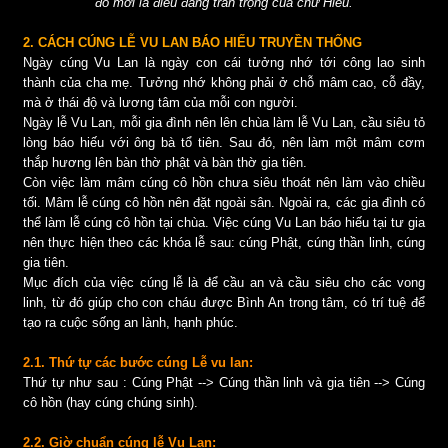
đó mới là điều đáng trân trọng của chữ Hiếu.
2. CÁCH CÚNG LỄ VU LAN BÁO HIẾU TRUYỀN THỐNG
Ngày cúng Vu Lan là ngày con cái tưởng nhớ tới công lao sinh
thành của cha mẹ. Tưởng nhớ không phải ở chỗ mâm cao, cỗ đầy,
mà ở thái độ và lương tâm của mỗi con người.
Ngày lễ Vu Lan, mỗi gia đình nên lên chùa làm lễ Vu Lan, cầu siêu tỏ
lòng báo hiếu với ông bà tổ tiên. Sau đó, nên làm một mâm cơm
thắp hương lên bàn thờ phật và bàn thờ gia tiên.
Còn việc làm mâm cúng cô hồn chưa siêu thoát nên làm vào chiều
tối. Mâm lễ cúng cô hồn nên đặt ngoài sân. Ngoài ra, các gia đình có
thể làm lễ cúng cô hồn tại chùa. Việc cúng Vu Lan báo hiếu tại tư gia
nên thực hiện theo các khóa lễ sau: cúng Phật, cúng thần linh, cúng
gia tiên.
Mục đích của việc cúng lễ là để cầu an và cầu siêu cho các vong
linh, từ đó giúp cho con cháu được Bình An trong tâm, có trí tuệ để
tạo ra cuộc sống an lành, hạnh phúc.
2.1. Thứ tự các bước cúng Lễ vu lan:
Thứ tự như sau : Cúng Phật --> Cúng thần linh và gia tiên --> Cúng
cô hồn (hay cúng chúng sinh).
2.2. Giờ chuẩn cúng lễ Vu Lan: