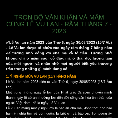
TRỌN BỘ VĂN KHẤN VÀ MÂM
CÚNG LỄ VU LAN - RẰM THÁNG 7 -
2023
✅Lễ Vu lan năm 2023 vào Thứ 6, ngày 30/08/2023 (15/7 AL)
- Lễ Vu lan được tổ chức vào ngày rằm tháng 7 hằng năm
để tưởng nhớ công ơn cha mẹ và tổ tiên. Tưởng nhớ
không chỉ ở mâm cao, cỗ đầy, mà ở thái độ, lương tâm
của mỗi người và nhắc nhở mọi người biết yêu thương
trân trọng những gì mình đang có .
1. Ý NGHĨA MÙA VU LAN (15/7 HÀNG NĂM)
Lễ Vu lan năm 2023 diễn ra vào Thứ 6, ngày 30/08/2023 (15/7 Âm
lịch)
Một trong những ngày lễ lớn của Phật giáo đã sớm chuyển mình
thành ngày lễ có ảnh hưởng lớn đến đời sống văn hóa tinh thần của
người Việt Nam, đó là ngày Lễ Vu Lan.
Lễ vu lan mang một ý nghĩ lớn là báo ân cha me, đồng thời còn bao
hàm ý nghĩa tìm về cội nguồn, là biết ơn và báo ơn. Tư tưởng ấy