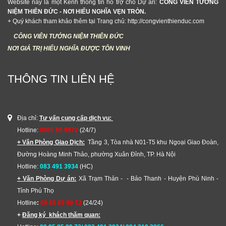
Website này là một Kênh thông tin hỗ trợ cho Dự án:
CÔNG VIÊN TƯỞNG
NIỆM THIÊN ĐỨC - NƠI HIẾU NGHĨA VẸN TRÒN.
+ Quý khách tham khảo thêm tại Trang chủ: http://congvienthienduc.com
CÔNG VIÊN TƯỞNG NIỆM THIÊN ĐỨC
NƠI GIÁ TRỊ HIẾU NGHĨA ĐƯỢC TÔN VINH
THÔNG TIN LIÊN HỆ
Địa chỉ:
Tư vấn cung cấp dịch vu:
Hotline:
0985 85 9972
(24/7)
+ Văn Phòng Giao Dịch:
Tầng 3, Tòa nhà N01-T5 khu Ngoại Giao Đoàn,
Đường Hoàng Minh Thảo, phường Xuân Đỉnh, TP. Hà Nội
Hotline:
083 491 3934
(HC)
+ Văn Phòng Dự án:
Xã Trạm Thản - - Bảo Thanh - Huyện Phù Ninh -
Tỉnh Phú Thọ
Hotline
:
09 85 85 99 72
(24/24)
+
Đăng ký khách thăm quan: