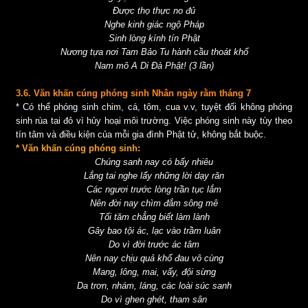
Được thọ thực no đủ
Nghe kinh giác ngộ Pháp
Sinh lòng kính tín Phật
Nương tựa nơi Tam Bảo Tu hành cầu thoát khổ
Nam mô A Di Đà Phật! (3 lần)
3.6. Văn khấn cúng phóng sinh Nhân ngày rằm tháng 7
* Có thể phóng sinh chim, cá, tôm, cua v.v, tuyệt đối không phóng
sinh rùa tai đỏ vì hủy hoại môi trường. Việc phóng sinh này tùy theo
tín tâm và điều kiện của mỗi gia đình Phật tử, không bắt buộc.
* Văn khấn cúng phóng sinh:
Chúng sanh nay có bấy nhiêu
Lắng tai nghe lấy những lời dạy răn
Các ngươi trước lòng trần tục lắm
Nên đời nay chìm đắm sông mê
Tối tăm chẳng biết làm lành
Gây bao tội ác, lạc vào trầm luân
Do vì đời trước ác tâm
Nên nay chịu quả khổ đau vô cùng
Mang, lông, mai, vẩy, đội sừng
Da trơn, nhám, láng, các loài súc sanh
Do vì ghen ghét, tham sân