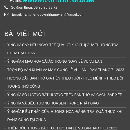
Hotline:
09 85 85 99 72/ 083 491 3934/ 084 319 3866
Số điện thoại: 09 85 85 99 72
Email: namthienducvinhhangvien@gmail.com
BÀI VIẾT MỚI
Ý NGHĨA CÂY NÊU NGÀY TẾT QUA LỜI KHAI THỊ CỦA THƯỢNG TỌA
CHÙA ĐẠI TỪ ÂN
Ý NGHĨA 4 MÀU HOA CÀI ÁO TRONG NGÀY LỄ VU VU LAN
TRỌN BỘ VĂN KHẤN VÀ MÂM CÚNG LỄ VU LAN - RẰM THÁNG 7 - 2023
HƯỚNG ĐẶT BÀN THỜ GIA TIÊN THEO TUỔI - THEO MỆNH - THEO ĐỐI
TƯỢNG THỜ CÚNG
Ý NGHĨA SỐ LƯỢNG BÁT HƯƠNG TRÊN BAN THỜ VÀ CÁCH SẮP XẾP
Ý NGHĨA VÀ BIỂU TƯỢNG HOA SEN TRONG PHẬT GIÁO
Ý NGHĨA BIỂU PHÁP CỦA: HƯƠNG, HOA, ĐĂNG, TRÀ, QUẢ, THỰC KHI
DÂNG CÚNG TẠI CHÙA
THIÊN ĐỨC THÔNG BÁO TỔ CHỨC ĐẠI LỄ VU LAN BÁO HIẾU 2022