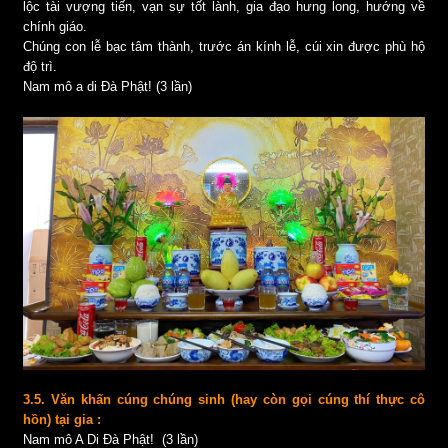
lộc tài vượng tiến, vạn sự tốt lành, gia đạo hưng long, hướng về
chính giáo.
Chúng con lễ bạc tâm thành, trước án kính lễ, cúi xin được phù hộ
độ trì.
Nam mô a di Đà Phật! (3 lần)
3.5. Văn khấn cúng chúng sinh (hay còn gọi cúng thí thực cô
hồn) tại gia :
Nam mô A Di Đà Phật! (3 lần)