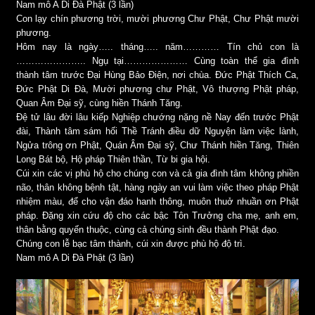
Nam mô A Di Đà Phật (3 lần)
Con lạy chín phương trời, mười phương Chư Phật, Chư Phật mười
phương.
Hôm nay là ngày….. tháng….. năm………… Tín chủ con là
………………….. Ngụ tại………………… Cùng toàn thể gia đình
thành tâm trước Đại Hùng Bảo Điện, nơi chùa. Đức Phật Thích Ca,
Đức Phật Di Đà, Mười phương chư Phật, Vô thượng Phật pháp,
Quan Âm Đại sỹ, cùng hiền Thánh Tăng.
Đệ tử lâu đời lâu kiếp Nghiệp chướng nặng nề Nay đến trước Phật
đài, Thành tâm sám hối Thề Tránh điều dữ Nguyện làm việc lành,
Ngửa trông ơn Phật, Quán Âm Đại sỹ, Chư Thánh hiền Tăng, Thiên
Long Bát bộ, Hộ pháp Thiên thần, Từ bi gia hội.
Cúi xin các vị phù hộ cho chúng con và cả gia đình tâm không phiền
não, thân không bệnh tật, hàng ngày an vui làm việc theo pháp Phật
nhiệm màu, để cho vận đáo hanh thông, muôn thuở nhuần ơn Phật
pháp. Đặng xin cứu độ cho các bậc Tôn Trưởng cha mẹ, anh em,
thân bằng quyến thuộc, cùng cả chúng sinh đều thành Phật đạo.
Chúng con lễ bạc tâm thành, cúi xin được phù hộ độ trì.
Nam mô A Di Đà Phật (3 lần)