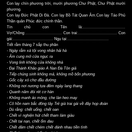
Con lạy chín phương trời, mười phương Chư Phật, Chư Phật mười
phương.
Con lạy Đức Phật Di Đà. Con lạy Bồ Tát Quan Âm.Con lạy Táo Phủ
Thần quân Phúc đức chính thần.
Tín chủ con Tên là:....................................
Vợ/Chồng:............................... Con trai:................................. Con
gái:.................................. Ngụ tại:...................................
Tiết rằm tháng 7 sắp thu phân
- Ngày rằm xá tội vong nhân hải hà
- Âm cung mở cửa ngục ra
- Vong linh không cửa không nhà
- Đại Thánh Khảo giáo A Nan Đà Tôn giả
- Tiếp chúng sinh không mả, không mồ bốn phương
- Gốc cây xó chợ đầu đường
- Không nơi nương tựa đêm ngày lang thang
- Quanh năm đói rét cơ hàn
- Không manh áo mỏng, che làn heo may
- Cô hồn nam bắc đông tây Trẻ già trai gái về đây họp đoàn
- Dù rằng: chết uổng, chết oan
- Chết vì nghiện hút chết tham làm giàu
- Chết tai nạn, chết ốm đau
- Chết đâm chết chém chết đánh nhau tiền tình