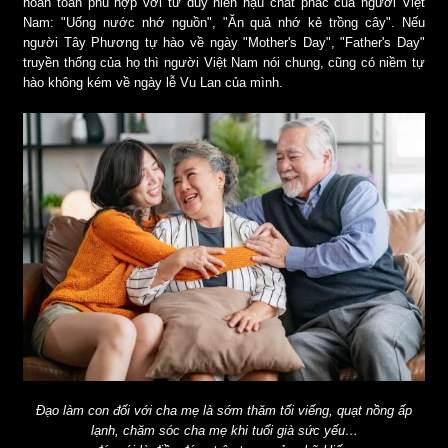
hoàn toàn phù hợp với tư duy hiền hậu chất phác của người Việt
Nam: "Uống nước nhớ nguồn", "Ăn quả nhớ kẻ trồng cây". Nếu
người Tây Phương tự hào về ngày "Mother's Day", "Father's Day"
truyền thống của họ thì người Việt Nam nói chung, cũng có niềm tự
hào không kém về ngày lễ Vu Lan của mình.
Đạo làm con đối với cha mẹ là sớm thăm tối viếng, quạt nồng ấp
lạnh, chăm sóc cha mẹ khi tuổi già sức yếu…