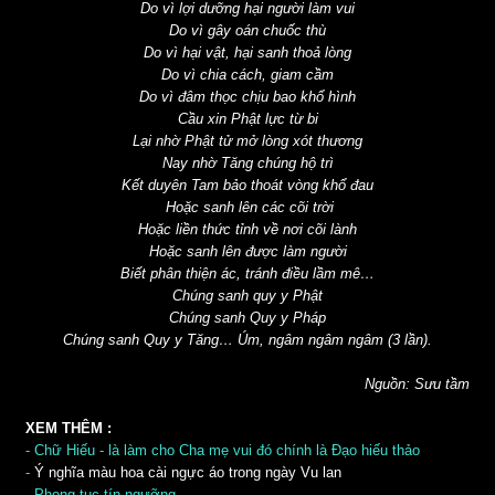
Do vì lợi dưỡng hại người làm vui
Do vì gây oán chuốc thù
Do vì hại vật, hại sanh thoả lòng
Do vì chia cách, giam cầm
Do vì đâm thọc chịu bao khổ hình
Cầu xin Phật lực từ bi
Lại nhờ Phật tử mở lòng xót thương
Nay nhờ Tăng chúng hộ trì
Kết duyên Tam bảo thoát vòng khổ đau
Hoặc sanh lên các cõi trời
Hoặc liền thức tỉnh về nơi cõi lành
Hoặc sanh lên được làm người
Biết phân thiện ác, tránh điều lầm mê…
Chúng sanh quy y Phật
Chúng sanh Quy y Pháp
Chúng sanh Quy y Tăng… Úm, ngâm ngâm ngâm (3 lần).
Nguồn: Sưu tầm
XEM THÊM :
-
Chữ Hiếu - là làm cho Cha mẹ vui đó chính là Đạo hiếu thảo
-
Ý nghĩa màu hoa cài ngực áo trong ngày Vu lan
-
Phong tục tín ngưỡng