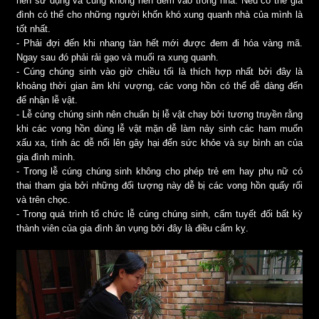
nên sử dụng và cũng không nên đem vào trong nhà. Nếu có thể gia
đình có thể cho những người khốn khó xung quanh nhà của mình là
tốt nhất.
- Phải đợi đến khi nhang tàn hết mới được đem đi hóa vàng mã.
Ngay sau đó phải rải gạo và muối ra xung quanh.
- Cúng chúng sinh vào giờ chiều tối là thích hợp nhất bởi đây là
khoảng thời gian âm khí vượng, các vong hồn có thể dễ dàng đến
để nhận lễ vật.
- Lễ cúng chúng sinh nên chuẩn bị lễ vật chay bởi tương truyền rằng
khi các vong hồn dùng lễ vật mặn dễ làm nảy sinh các ham muốn
xấu xa, tính ác dễ nổi lên gây hại đến sức khỏe và sự bình an của
gia đình mình.
- Trong lễ cúng chúng sinh không cho phép trẻ em hay phụ nữ có
thai tham gia bởi những đối tượng này dễ bị các vong hồn quấy rối
và trên chọc.
- Trong quá trình tổ chức lễ cúng chúng sinh, cấm tuyết đối bất kỳ
thành viên của gia đình ăn vụng bởi đây là điều cấm kỵ.