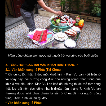
Mâm cúng chúng sinh được đặt ngoài trời và cúng vào buổi chiều
3. TỔNG HỢP CÁC BÀI VĂN KHẤN RẰM THÁNG 7
3.1. Văn khấn cúng lễ Phật (Tại Chùa) :
* Khi cúng, tốt nhất là đọc một khoá kinh - Kinh Vu Lan - để hiểu rõ
về ngày này, hồi hướng công đức cho những người thân trong quá
khứ được siêu sinh. Kinh Vu Lan khá dài nhưng thuộc thể thơ song
thất lục bát nên đọc cũng nhanh (Ngày rằm tháng 7, Kinh Vu lan
thường được nhà chùa chuẩn bị sẵn ở Chùa để mọi người cùng
tụng). Xem Kinh vu lan tại đây
* Văn khấn cúng lễ Phật: