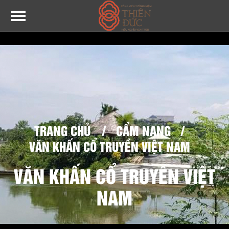
TRANG CHỦ
/
CẨM NANG
/
VĂN KHẤN CỔ TRUYỀN VIỆT NAM
VĂN KHẤN CỔ TRUYỀN VIỆT
NAM