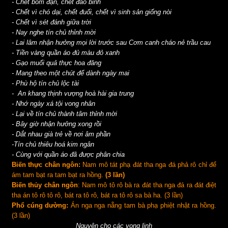
- Chết bom đạn, chết đao binh
- Chết vì chó dại, chết đuối, chết vì sinh sản giống nòi
- Chết vì sét đánh giữa trời
- Nay nghe tín chủ thỉnh mời
- Lai lâm nhận hưởng mọi lời trước sau Cơm canh cháo nẻ trầu cau
- Tiền vàng quần áo đủ màu đỏ xanh
- Gạo muối quả thực hoa đăng
- Mang theo một chút để dành ngày mai
- Phù hộ tín chủ lộc tài
- An khang thịnh vượng hoà hài gia trung
- Nhớ ngày xá tội vong nhân
- Lại về tín chủ thành tâm thỉnh mời
- Bây giờ nhận hưởng xong rồi
- Dắt nhau già trẻ về nơi âm phần
-Tín chủ thiêu hoá kim ngân
- Cùng với quần áo đã được phân chia
Biến thực chân ngôn:
Nam mô tát phạ đát tha nga đá phả rô chỉ để
ám tam bạt ra tam bạt ra hồng.
(3 lần)
Biến thủy chân ngôn
: Nam mô tô rô bà ra đát tha nga đá ra đát điệt
tha án tô rô tô rô, bát ra tô rô, bát ra tô rô sa bà ha. (3 lần)
Phổ cúng dường:
Án nga nga nẵng tam bà phạ phiệt nhật ra hồng.
(3 lần)
Nguyện cho các vong linh