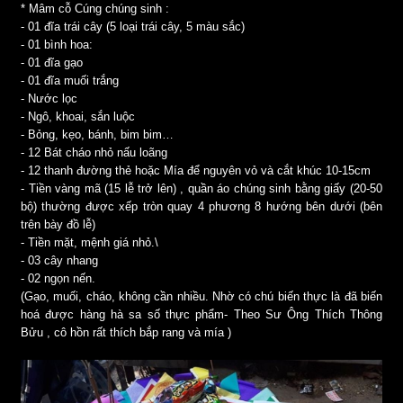
* Mâm cỗ Cúng chúng sinh :
- 01 đĩa trái cây (5 loại trái cây, 5 màu sắc)
- 01 bình hoa:
- 01 đĩa gạo
- 01 đĩa muối trắng
- Nước lọc
- Ngô, khoai, sắn luộc
- Bỏng, kẹo, bánh, bim bim…
- 12 Bát cháo nhỏ nấu loãng
- 12 thanh đường thẻ hoặc Mía để nguyên vỏ và cắt khúc 10-15cm
- Tiền vàng mã (15 lễ trở lên) , quần áo chúng sinh bằng giấy (20-50
bộ) thường được xếp tròn quay 4 phương 8 hướng bên dưới (bên
trên bày đồ lễ)
- Tiền mặt, mệnh giá nhỏ.\
- 03 cây nhang
- 02 ngọn nến.
(Gạo, muối, cháo, không cần nhiều. Nhờ có chú biến thực là đã biến
hoá được hàng hà sa số thực phẩm- Theo Sư Ông Thích Thông
Bửu , cô hồn rất thích bắp rang và mía )