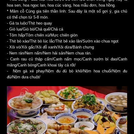
hoa sen, hoa ngọc lan, hoa cúc vàng, hoa mẫu đơn, hoa hồng.
* Mâm cỗ Cúng gia tiên thần linh: Sau đây là một số gợi ý, gia chủ
có thể chọn từ 5-8 món.
- Gà ta luộc/Thịt heo quay
- Giò lụa/Giò bò/Chả quế/Chả cá
- Tôm hấp/Tôm chiên xù/Mực chiên giòn
- Thịt bò xào/Thịt bò lúc lắc/Thịt bê xào lăn/Sườn xào chua ngọt
- Xôi vò/Xôi gấc/Xôi đỗ xanh/Xôi dừa/Bánh chưng
- Nem rán/Nem nấm/Nem hải sản/Nem chua rán.
- Canh rau củ thập cẩm/Canh nấm mọc/Canh sườn bí đao/Canh
măng/Canh bóng/Canh khoai tây cà rốt/
- Nộm gà xé phay/Nộm đu đủ bò khô/Nộm hoa chuối/Nộm đu
đủ/Nộm dưa chuột/