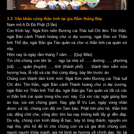
3.3. Văn khấn cúng thần linh tại gia Rằm tháng Bảy
Nam mô A Di Đà Phật (3 lần)
Con Kính lạy: Ngài Kim niên Đương cai Thái tuế Chí đức Tôn thần,
ngài Bản cảnh Thành hoàng chư vị đại vương, ngài Bản xứ Thần
linh Thổ địa, ngài Bản gia Táo quân và chư vị thần linh cai quản xứ
này.
Hôm nay là ngày rằm tháng 7 năm .... (Quý Mão)
Tín chủ chúng con tên là: … ngụ tại nhà số …., đường …., phường
(xã) …., quận (huyện) …, tỉnh (thành phố) …. thành tâm sắm sửa
hương hoa, lễ vật và các thứ cúng dâng, bày lên trước án.
Chúng con thành tâm kính mời: Ngài Kim niên Đương cai Thái tuế
Chí đức Tôn thần, ngài Bản cảnh Thành hoàng chư vị đại vương,
ngài Bản xứ Thần linh Thổ địa, ngài Bản gia Táo quân và tất cả các
vị thần linh cai quản trong khu vực này. Cúi xin các ngài giáng lâm
án tọa, soi xét chứng giám. Nay gặp lễ Vu Lan, ngày vong nhân
được xá tội, chúng con đội ơn Tam bảo, Phật trời phù hộ, thần linh
các đấng chở che, công đức lớn lao nay không biết lấy gì đền đáp.
Do vậy, chúng con kính dâng lễ bạc, bày tỏ lòng thành, nguyện xin
nạp thọ, phù hộ độ trì cho chúng con và cả gia đình chúng con,
người người khỏe mạnh, già trẻ bình an hương về chính đạo, lộc tài