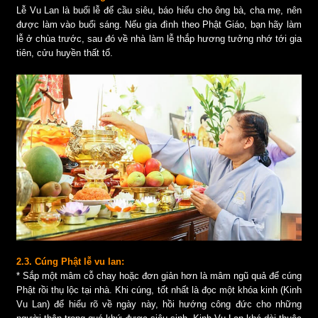
Lễ Vu Lan là buổi lễ để cầu siêu, báo hiếu cho ông bà, cha mẹ, nên
được làm vào buổi sáng. Nếu gia đình theo Phật Giáo, bạn hãy làm
lễ ở chùa trước, sau đó về nhà làm lễ thắp hương tưởng nhớ tới gia
tiên, cửu huyền thất tổ.
2.3. Cúng Phật lễ vu lan:
* Sắp một mâm cỗ chay hoặc đơn giản hơn là mâm ngũ quả để cúng
Phật rồi thụ lộc tại nhà. Khi cúng, tốt nhất là đọc một khóa kinh (Kinh
Vu Lan) để hiểu rõ về ngày này, hồi hướng công đức cho những