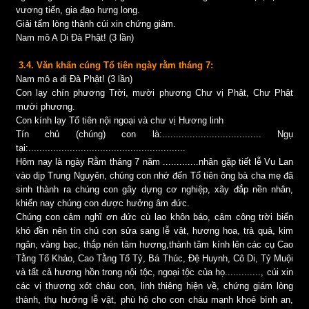
vương tiến, gia đạo hưng long.
Giải tấm lòng thành cúi xin chứng giám.
Nam mô A Di Đà Phật! (3 lần)
3.4. Văn khấn cúng Tổ tiên ngày rằm tháng 7:
Nam mô a di Đà Phật! (3 lần)
Con lạy chín phương Trời, mười phương Chư vị Phật, Chư Phật
mười phương.
Con kính lạy Tổ tiên nội ngoại và chư vị Hương linh
Tín chủ (chúng) con là:.................................... Ngụ
tại:.........................................................
Hôm nay là ngày Rằm tháng 7 năm .............nhân gặp tiết lễ Vu Lan
vào dịp Trung Nguyên, chúng con nhớ đến Tổ tiên ông bà cha mẹ đã
sinh thành ra chúng con gây dựng cơ nghiệp, xây đắp nền nhân,
khiến nay chúng con được hưởng âm đức.
Chúng con cảm nghĩ ơn đức cù lao khôn báo, cảm công trời biển
khó đền nên tín chủ con sửa sang lễ vật, hương hoa, trà quả, kim
ngân, vàng bạc, thắp nén tâm hương,thành tâm kính lên các cụ Cao
Tằng Tổ Khảo, Cao Tằng Tổ Tỷ, Bá Thúc, Đệ Huynh, Cô Di, Tỷ Muội
và tất cả hương hồn trong nội tộc, ngoại tộc của họ............., cúi xin
các vị thương xót cháu con, linh thiêng hiện về, chứng giám lòng
thành, thụ hưởng lễ vật, phù hộ cho con cháu mạnh khoẻ bình an,