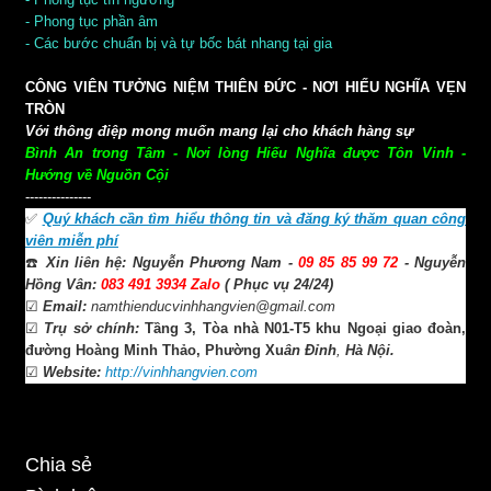
-
Phong tục phần âm
-
Các bước chuẩn bị và tự bốc bát nhang tại gia
CÔNG VIÊN TƯỞNG NIỆM THIÊN ĐỨC - NƠI HIẾU NGHĨA VẸN
TRÒN
Với thông điệp mong muốn mang lại cho khách hàng sự
Bình An trong Tâm - Nơi lòng Hiếu Nghĩa được Tôn Vinh -
Hướng về Nguồn Cội
---------------
✅
Quý khách cần tìm hiểu thông tin và đăng ký thăm quan công
viên miễn phí
☎️
Xin liên hệ:
Nguyễn Phương Nam -
09 85 85 99 72
- Nguyễn
Hồng Vân:
083 491 3934 Zalo
( Phục vụ 24/24)
☑
Email:
namthienducvinhhangvien@gmail.com
☑
Trụ sở chính:
Tầng 3, Tòa nhà N01-T5 khu Ngoại giao đoàn,
đường Hoàng Minh Thảo, Phường
Xu
ân Đỉnh
,
Hà Nội.
☑
Website:
http://vinhhangvien.com
Chia sẻ