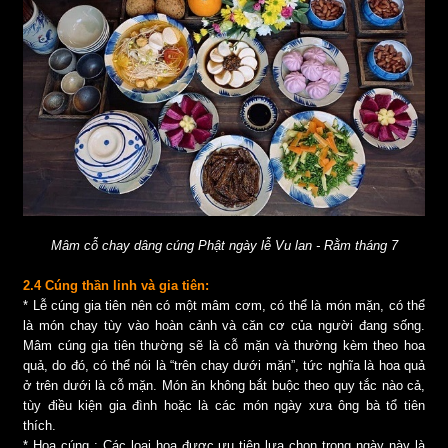
Mâm cỗ chay dâng cúng Phật ngày lễ Vu lan - Rằm tháng 7
2.4 Cúng thần linh và gia tiên:
* Lễ cúng gia tiên nên có một mâm cơm, có thể là món mặn, có thể
là món chay tùy vào hoàn cảnh và căn cơ của người đang sống.
Mâm cúng gia tiên thường sẽ là cỗ mặn và thường kèm theo hoa
quả, do đó, có thể nói là “trên chay dưới mặn”, tức nghĩa là hoa quả
ở trên dưới là cỗ mặn. Món ăn không bắt buộc theo quy tắc nào cả,
tùy điều kiện gia đình hoặc là các món ngày xưa ông bà tổ tiên
thích.
* Hoa cúng : Các loại hoa được ưu tiên lựa chọn trong ngày này là