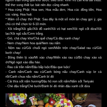
người thân trong quá khứ được siêu sinh. Kinh Vu Lan khá dài thuộc
thể thơ song thất lục bát nên đọc cũng nhanh.
* Hoa cúng Phật: Hoa sen, Hoa mẫu đơn, Hoa cúc đồng tiền, Hoa
cúc vàng, Hoa huệ.
* Mâm cỗ chay thờ Phật: Sau đây là một số món ăn chay gợi ý, gia
chủ có thể chọn từ 6-10 món.
- Xôi trắng/Xôi gấc/Xôi đỗ xanh/Xôi vò hạt sen/Xôi ngô cốt dừa/Xôi
lạc/Xôi ngũ sắc/Cơm trắng.
- Giò, chả chay kho/Chả quế chay/Cả đậu xanh chay/
- Nem chay/Nem hoa quả/Nem rau nấm
- Nộm rau củ/Gỏi chuối ngó sen/Miến trộn chay/Salad rau củ/Gỏi
bưởi chay/
- Bông thiên lý xào/Mì xào chay/Miến xào rau củ/Bò chay xào xả
ớt/Ngô ngọt xào dầu hào.
- Rau cải trần nấm/Đậu bắp luộc/Đậu que luộc/
- Canh nấm/Canh rau củ/Canh bóng nấu chay/Canh súp lơ cà
rốt/Canh chua nấu nấm/Canh bí đỏ
- Cải thìa sốt nấm hương/Đậu hũ non sốt nấm/Nấm sốt Teriyaki
- Chè đậu trắng/Chè bưởi/Bánh bí đỏ nhân đậu xanh cốt dừa