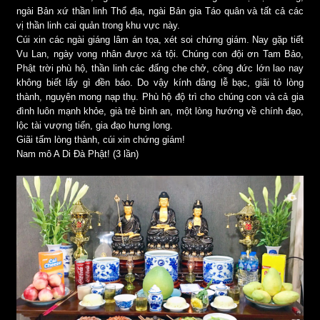
ngài Bản xứ thần linh Thổ địa, ngài Bản gia Táo quân và tất cả các
vị thần linh cai quản trong khu vực này.
Cúi xin các ngài giáng lâm án tọa, xét soi chứng giám. Nay gặp tiết
Vu Lan, ngày vong nhân được xá tội. Chúng con đội ơn Tam Bảo,
Phật trời phù hộ, thần linh các đấng che chở, công đức lớn lao nay
không biết lấy gì đền báo. Do vậy kính dâng lễ bạc, giãi tỏ lòng
thành, nguyện mong nạp thụ. Phù hộ độ trì cho chúng con và cả gia
đình luôn mạnh khỏe, già trẻ bình an, một lòng hướng về chính đạo,
lộc tài vượng tiến, gia đạo hưng long.
Giãi tấm lòng thành, cúi xin chứng giám!
Nam mô A Di Đà Phật! (3 lần)