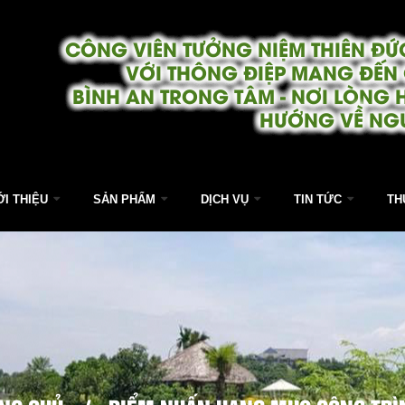
CÔNG VIÊN TƯỞNG NIỆM THIÊN ĐỨC
VỚI THÔNG ĐIỆP MANG ĐẾN
BÌNH AN TRONG TÂM - NƠI LÒNG 
HƯỚNG VỀ NG
ỚI THIỆU
SẢN PHẨM
DỊCH VỤ
TIN TỨC
TH