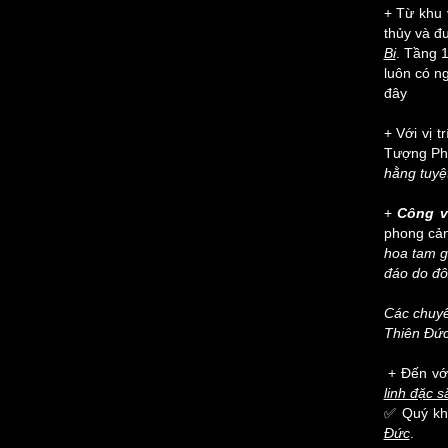
+ Từ khu
thủy và đ
Bi
. Tầng 1
luôn có n
đây
+ Với vị t
Tượng Phậ
hằng tuyệ
+
Công v
phong cản
hoa tam g
đáo
do đô
Các chuy
Thiên Đức
+ Đến vớ
linh đặc s
✅ Quý khá
Đức
.