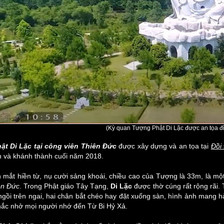
(Kỳ quan Tượng Phật Di Lặc được an tọa đỉ
ật Di Lặc tại công viên Thiên Đức
được xây dựng và
an tọa tại
Đồi
n và khánh thành cuối năm 2018.
 mắt hiền từ, nụ cười sảng khoái, chiều cao của Tượng là 33m, là mộ
ên Đức
. Trong Phật giáo Tây Tạng,
Di Lặc
được thờ cúng rất rộng rãi.
ngồi trên ngai, hai chân bắt chéo hay đặt xuống sàn, hình ảnh mang 
hắc nhở mọi người nhớ đến Từ Bi Hỷ Xả.