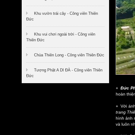
Khu vườn trái cây - Công viên Thiên
Đức
Khu vui chơi ngoài trời - Công viên
Thiên Đức
Chùa Thiên Long - Công viên Thiên Đức
Tượng Phật A DI ĐÀ - Công viên Thiên
Đức
+
Đức Ph
hoàn thiệ
+ Với ánh
trang Thi
hình ảnh 
và luôn n