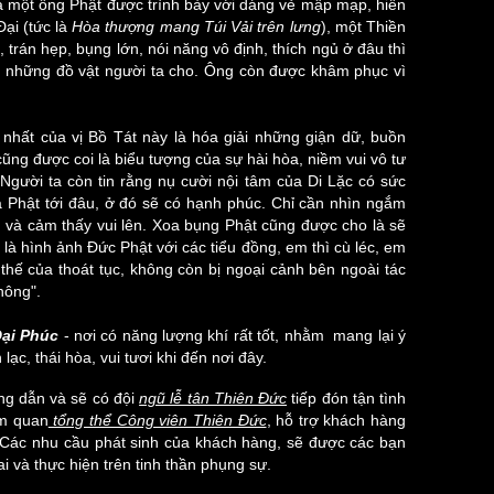
a một ông Phật được trình bày với dáng vẻ mập mạp, hiền
Đại (tức là
Hòa thượng mang Túi Vải trên lưng
), một Thiền
rán hẹp, bụng lớn, nói năng vô định, thích ngủ ở đâu thì
g những đồ vật người ta cho. Ông còn được khâm phục vì
n nhất của vị Bồ Tát này là hóa giải những giận dữ, buồn
ũng được coi là biểu tượng của sự hài hòa, niềm vui vô tư
Người ta còn tin rằng nụ cười nội tâm của Di Lặc có sức
à Phật tới đâu, ở đó sẽ có hạnh phúc. Chỉ cần nhìn ngắm
 và cảm thấy vui lên. Xoa bụng Phật cũng được cho là sẽ
là hình ảnh Đức Phật với các tiểu đồng, em thì cù léc, em
 thế của thoát tục, không còn bị ngoại cảnh bên ngoài tác
hông".
Đại Phúc
- nơi có năng lượng khí rất tốt, nhằm mang lại ý
ạc, thái hòa, vui tươi khi đến nơi đây.
ng dẫn và sẽ có đội
ngũ lễ tân Thiên Đức
tiếp đón tận tình
ăm quan
tổng thể Công viên Thiên Đức
, hỗ trợ khách hàng
. Các nhu cầu phát sinh của khách hàng, sẽ được các bạn
ai và thực hiện trên tinh thần phụng sự.