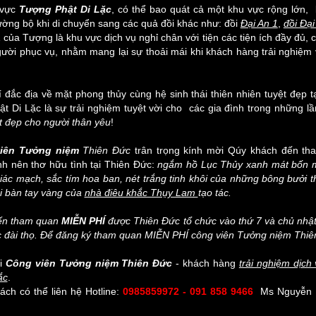
 vực
Tượng Phật Di Lặc
, có thể bao quát cả một khu vực rộng lớn,
ường bộ khi di chuyển sang các quả đồi khác như: đồi
Đại An 1
,
đồi Đại
 của Tượng là khu vực dịch vụ nghỉ chân với tiện các tiện ích đầy đủ,
gười phục vụ, nhằm mang lại sự thoải mái khi khách hàng trải nghiệm v
rí đắc địa về mặt phong thủy cùng hệ sinh thái thiên nhiên tuyệt đẹp t
t Di Lặc là sự trải nghiệm tuyệt vời cho các gia đình trong những 
t đẹp cho người thân yêu
!
iên Tưởng niệm
Thiên Đức
trân trọng kính mời Qúy khách đến th
h nên thơ hữu tình tại Thiên Đức:
ngắm hồ Lục Thủy xanh mát bốn
iác mạch, sắc tím hoa ban, nét trắng tinh khôi của những bông bưởi
i bàn tay vàng của
nhà điêu khắc Thụy Lam
tạo tác.
ến tham quan
MIỄN PHÍ
được Thiên Đức tổ chức vào thứ 7 và chủ nhật
 đài thọ. Để đăng ký tham quan MIỄN PHÍ công viên Tưởng niệm Thiê
i
Công viên Tưởng niệm Thiên Đức
- khách hàng
trải nghiệm dịch
ắc
.
ch có thể liên hệ Hotline:
0985859972 - 091 858 9466
Ms Nguyễn H