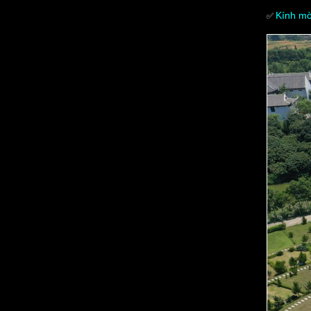
Kính mờ
✅