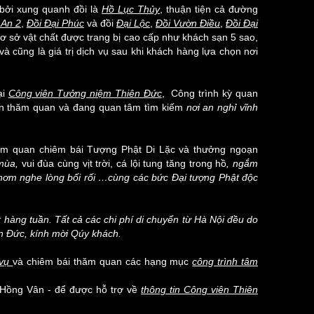
 bởi xung quanh đồi là
Hồ Lục Thủy
, thuận tiện cả đường
 An 2
,
Đồi Đại Phúc
và đồi
Đại Lộc
,
Đồi Vườn Điều
,
Đồi Đại
 cơ sở vật chất được trang bị cao cấp như khách sạn 5 sao,
à cũng là giá trị dịch vụ sau khi khách hàng lựa chọn nơi
ại
Công viên Tưởng niệm Thiên Đức
, Công trình kỳ quan
lần thăm quan và đang quan tâm tìm kiếm
nơi an nghỉ vĩnh
am quan chiêm bái Tượng Phật Di Lặc và thưởng ngoạn
 mùa,
vui đùa cùng vịt trời, cá lội tung tăng trong hồ
, ngắm
 thơm nghe lòng bối rối …cùng
các bức Đại tượng Phật độc
 hàng tuần. Tất cả các chi phí di chuyển từ Hà Nội đều do
n Đức, kính mời Qúy khách.
 vụ
và chiêm bái thăm quan các hạng mục
công trình tâm
ồng Vân - để được hỗ trợ về
thông tin Công viên Thiên