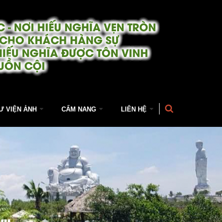
 - NƠI HIẾU NGHĨA VẸN TRÒN
 CHO KHÁCH HÀNG SỰ
HIẾU NGHĨA ĐƯỢC TÔN VINH
UỒN CỘI
Ư VIỆN ẢNH
CẨM NANG
LIÊN HỆ