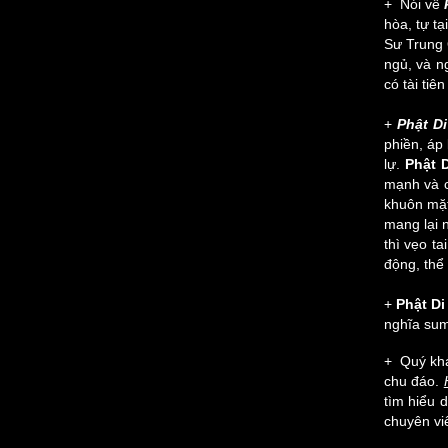
+ Nói về
hòa, tự tạ
Sư Trung 
ngủ, và n
có tài tiê
+
Phật D
phiền, áp
lự.
Phật 
mạnh và c
khuôn mặt
mang lại 
thì vẹo t
động, thể
+
Phật Di
nghĩa sum 
+ Quý kh
chu đáo.
tìm hiểu 
chuyên viê