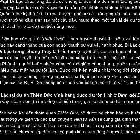
Phật Di Lặc
chắc rằng đại đa số chúng ta đều nhớ đến hình tượng củ
i, miệng luôn tươi cười. Người ta tin rằng đó chính là hình ảnh của Bố 
Quốc ở thế kỷ thứ 10. Tương truyền, nhà sư có tướng người mập mạp, t
gười thường cầm trên tay một cây gậy, mang theo một túi vải để đựn
n tri rất chính xác về thời tiết nắng mưa.
i Lặc
hay còn gọi là "
Phật Cười
". Theo truyền thuyết thì niềm vui lớ
 lực hay căng thẳng của con người thành sự vui vẻ, hạnh phúc. Di Lặc c
Di Lặc trong phong thủy
là biểu tượng tuyệt đối của sự hạnh phúc. 
ó sức lan truyền tới mức nó luôn tỏa sáng trên khuôn mặt hiền từ, v
 Phật thì người buồn phiền cũng có thể giảm căng thẳng, phiền muộn
nhiều may mắn và sự tốt lành. Được thể hiện nhiều nhất trong đời sống 
ai, em thì chọc bụng, nhưng nụ cười của Ngài luôn sảng khoái với tâm
 hiện sự Từ, Bi, Hỉ, Xả không còn chấp vào bất cứ thứ gì trở về "Tâm K
 Lặc
tại dự án Thiên Đức vĩnh hằng
được đặt tôn kính ở
Đỉnh đồi 
vầy, đoàn viên, thăm viếng để biểu trưng gia hộ cho mọi điều được an l
ách hàng khi đến thăm quan
Thiên Đức
, sẽ được bộ phận bảo vệ hướ
Hệ thống xe điện
và các bạn
chuyên viên tư vấn
sẽ cùng gia đình th
dự án cũng như trả lời tất cả các câu hỏi khách hàng còn băn khoăn
n tư vấn chuyển tiếp đến các bộ phận liên quan để giải quyết, triển kh