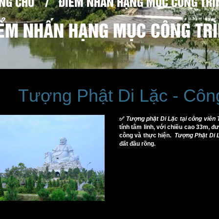
NG CHỦ
/
ĐIỂM NHẤN HẠNG MỤC CÔNG TRÌ
ỂM NHẤN HẠNG MỤC CÔNG TR
Tượng Phật Di Lặc - Côn
✅
Tượng phật Di Lặc tại công viên
tính tâm linh, với chiều cao 33m, 
công và thực hiện.
Tượng Phật Di 
đất đầu rồng.