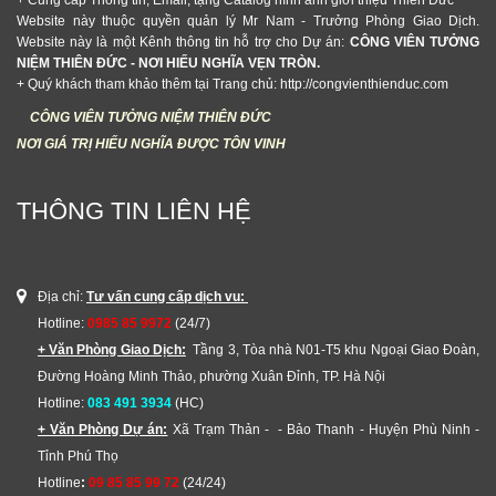
Website này thuộc quyền quản lý Mr Nam - Trưởng Phòng Giao Dịch.
Website này là một Kênh thông tin hỗ trợ cho Dự án:
CÔNG VIÊN TƯỞNG
NIỆM THIÊN ĐỨC - NƠI HIẾU NGHĨA VẸN TRÒN.
+ Quý khách tham khảo thêm tại Trang chủ: http://congvienthienduc.com
CÔNG VIÊN TƯỞNG NIỆM THIÊN ĐỨC
NƠI GIÁ TRỊ HIẾU NGHĨA ĐƯỢC TÔN VINH
THÔNG TIN LIÊN HỆ
Địa chỉ:
Tư vấn cung cấp dịch vu:
Hotline:
0985 85 9972
(24/7)
+ Văn Phòng Giao Dịch:
Tầng 3, Tòa nhà N01-T5 khu Ngoại Giao Đoàn,
Đường Hoàng Minh Thảo, phường Xuân Đỉnh, TP. Hà Nội
Hotline:
083 491 3934
(HC)
+ Văn Phòng Dự án:
Xã Trạm Thản - - Bảo Thanh - Huyện Phù Ninh -
Tỉnh Phú Thọ
Hotline
:
09 85 85 99 72
(24/24)