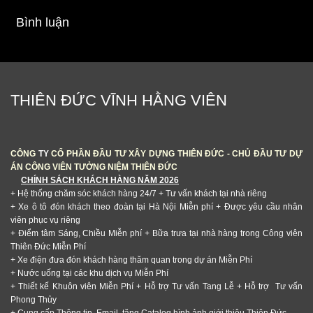
Bình luận
THIÊN ĐỨC VĨNH HẰNG VIÊN
CÔNG
TY
CỔ PHẦN ĐẦU TƯ XÂY DỰNG THIÊN ĐỨC - CHỦ ĐẦU TƯ DỰ
ÁN CÔNG VIÊN TƯỞNG NIỆM THIÊN ĐỨC
CHÍNH SÁCH KHÁCH HÀNG NĂM 2026
+ Hệ thống chăm sóc khách hàng 24/7
+ Tư vấn khách tại nhà riêng
+ Xe ô tô đón khách theo đoàn tại Hà Nội Miễn phí + Được yêu cầu nhân
viên phục vụ riêng
+ Điểm tâm Sáng, Chiều Miễn phí + Bữa trưa tại nhà hàng trong Công viên
Thiên Đức Miễn Phí
+ Xe điện đưa đón khách hàng thăm quan trong dự án Miễn Phí
+ Nước uống tại các khu dịch vụ Miễn Phí
+ Thiết kế Khuôn viên Miễn Phí + Hỗ trợ Tư vấn Tang Lễ + Hỗ trợ Tư vấn
Phong Thủy
+ Cung cấp Thông tin, Email, tặng Catalog hình ảnh giới thiệu Thiên Đức