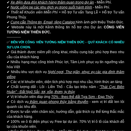
✔
Xe điện đưa đón khách hàng thăm quan trong dự án
- Miễn Phí.
✔
Nước uống tại các khu dịch vụ trong suốt hành trình
- Miễn Phí.
✔
Thiết kế Khuôn viên Miễn Phí
+ Hỗ trợ Tư vấn Tang Lễ + Hỗ trợ Tư vấn
Phong Thủy.
✔
Cung cấp Thông tin, Email, tặng Catalog
hình ảnh giới thiệu Thiên Đức.
✔ Website này là một Kênh thông tin hỗ trợ cho Dự án:
CÔNG VIÊN
TƯỞNG NIỆM THIÊN ĐỨC.
------------
✅
ĐẾN VỚI CÔNG VIÊN TƯỞNG NIỆM THIÊN ĐỨC - QUÝ KHÁCH CÓ NHIỀU
SỰ LỰA CHỌN.
✔ Giá thành được niêm yết công khai, nhiều cung bậc phù hợp theo nhu
cầu của khách hàng
✔ Nhiều hạng mục công trình Phúc lợi, Tâm Linh phục vụ tín ngưỡng văn
hóa Việt
✔ Nhiều khu vực dịch vụ
Nghỉ ngơi, Thư giãn, phục vụ các gia đình thăm
viếng
✔ Các vị trí khuôn viên, diện tích phù hợp mọi nhu cầu, hình thức an táng
✔ Chất lượng đất - Lõi - Liền Thổ - Cấu tạo triệu năm -
"Thái Cực Biên
Huân" - Đất Ngũ Sắc, tơi, xốp, thơm, tụ thủy
✔ Vị trí khuôn viên đáp ứng
70% - theo thế đất Tựa Sơn - Đạp Thủy
✔ Có dịch vụ
thăm quan phong thủy bằng thuyền
- xem vị trí đất len lỏi
quanh các khu đồi.
✔ Được tư vấn viên chăm sóc, hướng dẫn, giải thích cụ thể từng thắc mắc
của khách hàng.
✔ 100% xe ô tô điện phục vụ Free tại dự án. 70% Vị trí ô tô của khách đỗ
tại cửa khuôn viên.