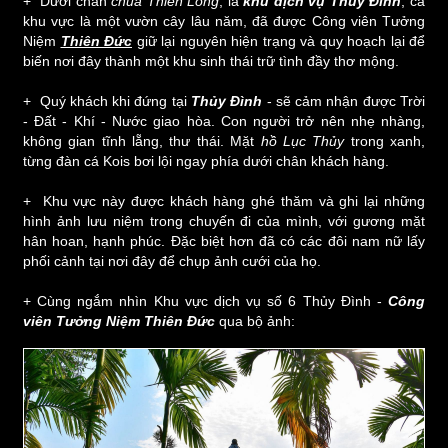
+ Dưới chân
chùa Thiên Long
, là
khu dịch vụ Thủy Đình
, cả
khu vực là một vườn cây lâu năm, đã được Công viên Tưởng
Niệm
Thiên Đức
giữ lại nguyên hiện trạng và quy hoạch lại để
biến nơi đây thành một khu sinh thái trữ tình đầy thơ mộng.
+ Quý khách khi đứng tại
Thủy Đình
- sẽ cảm nhận được Trời
- Đất - Khí - Nước giao hòa. Con người trở nên nhẹ nhàng,
không gian tĩnh lẵng, thư thái. Mặt
hồ Lục Thủy
trong xanh,
từng đàn cá Kois bơi lội ngay phía dưới chân khách hàng.
+ Khu vực này được khách hàng ghé thăm và ghi lại những
hình ảnh lưu niệm trong chuyến đi của mình, với gương mặt
hân hoan, hạnh phúc. Đặc biệt hơn đã có các đôi nam nữ lấy
phối cảnh tại nơi đây để chụp ảnh cưới của họ.
+ Cùng ngắm nhìn Khu vực dịch vụ số 6 Thủy Đình -
Công
viên Tưởng Niệm Thiên Đức
qua bộ ảnh: