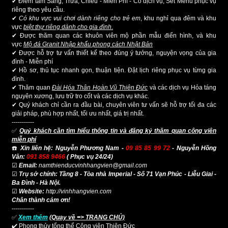
✔ Điểm tâm Sáng, Trưa, Chiều - Miễn Phí - Có dịch vụ, Set Menu phục vụ
riêng theo yêu cầu.
✔
Có khu vực vui chơi dành riêng cho trẻ em
, khu nghỉ qua đêm và khu
vực
biệt thự riêng dành cho gia đình
.
✔ Được thăm quan các khuôn viên mộ phần mẫu điển hình, và khu
vực
Mộ đá Granit Nhập khẩu phong cách Nhật Bản
✔ Được hỗ trợ tư vấn thiết kế theo đúng ý tưởng, nguyện vọng của gia
đình - Miễn phí
✔ Hồ sơ, thủ tục nhanh gọn, thuận tiện. Đặt lịch riêng phục vụ từng gia
đình.
✔ Thăm quan
Đài Hóa Thân Hoàn Vũ Thiên Đức
và các dịch vụ Hỏa táng
nguyên xương, lưu trữ tro cốt và các dịch vụ khác.
✔ Quý khách chỉ cần ra đầu bài, chuyên viên tư vấn sẽ hỗ trợ tối đa các
giải pháp, phù hợp nhất, tối ưu nhất, giá trị nhất.
-----------
✅
Quý khách cần tìm hiểu thông tin và đăng ký thăm quan công viên
miễn phí
☎️
Xin liên hệ:
Nguyễn Phương Nam -
09 85 85 99 72
- Nguyễn Hồng
Vân:
091 858 9466
( Phục vụ 24/24)
☑
Email:
namthienducvinhhangvien@gmail.com
☑
Trụ sở chính:
Tầng 8 - Tòa nhà Imperial - Số 71 Vạn Phúc - Liễu Giai -
Ba Đình - Hà Nội.
☑
Website:
http://vinhhangvien.com
Chân thành cảm ơn!
-----------
✅
Xem thêm
(Quay về => TRANG CHỦ)
✔️
Phong thủy tổng thể Công viên Thiên Đức