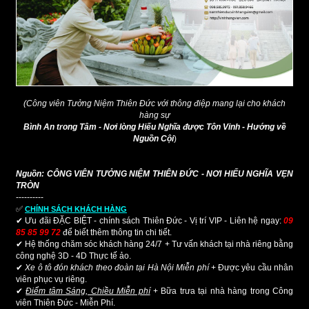
(Công viên Tưởng Niệm Thiên Đức với thông điệp mang lại cho khách
hàng sự
Bình An trong Tâm - Nơi lòng Hiếu Nghĩa được Tôn Vinh - Hướng về
Nguồn Cội
)
Nguồn: CÔNG VIÊN TƯỞNG NIỆM THIÊN ĐỨC - NƠI HIẾU NGHĨA VẸN
TRÒN
----------
✅
CHÍNH SÁCH KHÁCH HÀNG
✔ Ưu đãi ĐẶC BIỆT - chính sách Thiên Đức - Vị trí VIP - Liên hệ ngay:
09
85 85 99 72
để biết thêm thông tin chi tiết.
✔ Hệ thống chăm sóc khách hàng 24/7 + Tư vấn khách tại nhà riêng bằng
công nghệ 3D - 4D Thực tế ảo.
✔
Xe ô tô đón khách theo đoàn tại Hà Nội Miễn phí
+ Được yêu cầu nhân
viên phục vụ riêng.
✔
Điểm tâm Sáng, Chiều Miễn phí
+ Bữa trưa tại nhà hàng trong Công
viên Thiên Đức - Miễn Phí.