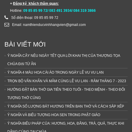
+
Đăng ký khách thăm quan:
Hotline:
09 85 85 99 72/ 083 491 3934/ 084 319 3866
Số điện thoại: 09 85 85 99 72
Email: namthienducvinhhangvien@gmail.com
BÀI VIẾT MỚI
Ý NGHĨA CÂY NÊU NGÀY TẾT QUA LỜI KHAI THỊ CỦA THƯỢNG TỌA
CHÙA ĐẠI TỪ ÂN
Ý NGHĨA 4 MÀU HOA CÀI ÁO TRONG NGÀY LỄ VU VU LAN
TRỌN BỘ VĂN KHẤN VÀ MÂM CÚNG LỄ VU LAN - RẰM THÁNG 7 - 2023
HƯỚNG ĐẶT BÀN THỜ GIA TIÊN THEO TUỔI - THEO MỆNH - THEO ĐỐI
TƯỢNG THỜ CÚNG
Ý NGHĨA SỐ LƯỢNG BÁT HƯƠNG TRÊN BAN THỜ VÀ CÁCH SẮP XẾP
Ý NGHĨA VÀ BIỂU TƯỢNG HOA SEN TRONG PHẬT GIÁO
Ý NGHĨA BIỂU PHÁP CỦA: HƯƠNG, HOA, ĐĂNG, TRÀ, QUẢ, THỰC KHI
DÂNG CÚNG TẠI CHÙA