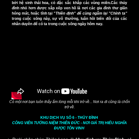
bởi hệ sinh thái hoa, cỏ đặc sắc khắp các vùng miền.Các thủy
đình nhỏ hơn được sắp xếp ven hồ là nơi các gia đình thư giãn
hóng mát, hoặc tĩnh tại "
Thiền định" để cùng ngẫm lại "Chính ta"
trong cuộc sống này, sự vô thường, luân hồi biến đổi của các
nhân duyên để có ta trong cuộc sống ngày hôm nay.
Có một nơi bạn luôn thấy ấm lòng mỗi khi trở về... Nơi ra đi cũng là chốn
trở về.
KHU DỊCH VỤ SỐ 6 - THỦY ĐÌNH
CÔNG VIÊN TƯỞNG NIỆM THIÊN ĐỨC - NƠI GIÁ TRỊ HIẾU NGHĨA
ĐƯỢC TÔN VINH