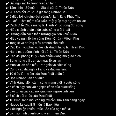
✔️
Đất ngũ sắc tốt trong việc an táng
✔️
Tầm nhìn - Sứ mệnh - Giá trị cốt lõi Thiên Đức
✔️
20 cách bồi Phúc để gia tăng Phước Báu
✔️
9 điều lợi ích giúp đời sống An lành tăng Phúc Thọ
✔️
10 điều Tâm niệm của Đức Phật giúp mọi người an lạc
✔️
Cách đi lễ Chùa mang lại Hạnh Phúc trong đời sống
✔️
Hiểu chánh pháp giúp cuộc sống giải thoát
✔️
Hướng dẫn cách thắp hương gia tiên - hiếu đạo
✔️
Hiểu về nghi lễ thờ cúng Đền - Chùa - Miếu - Phủ
✔️
Tang lễ và những điều cơ bản cần biết.
✔️
Các Dịch vụ phục vụ lợi ích khách hàng tại Thiên Đức
✔️
Hạng mục công trình nổi bật tại Thiên Đức
✔️
Các đồi phong thủy - sản phẩm đang mở giao dịch
✔️
Bông hồng cài trên áo ngày lễ vu lan
✔️
Mùa vu lan báo hiếu - Ý nghĩa và cách cúng
✔️
Cung cấp đất nghĩa trang và đất mai táng
✔️
10 điều tâm niệm của Đức Phật phần 2
✔️
Họa Phước đến từ đâu?
✔️
Vĩnh Hằng Môn cánh cổng mang triết lý cuộc sống
✔️
5 cách dạy con với nghịch cảnh của cuộc sống.
✔️
Lão tử và các câu nói giúp mọi người tĩnh tâm
✔️
7 cách bồi phúc của Đức Phật
✔️
10 Đức Hạnh mỗi con người cần sửa Tâm hàng ngày.
✔️
Ngược lại của Bất hiếu là Báo hiếu
✔️
7 ác nghiệp khiến Phúc Báo của bạn mất đi
✔️
Lịch sử hình thành công viên Thiên Đức