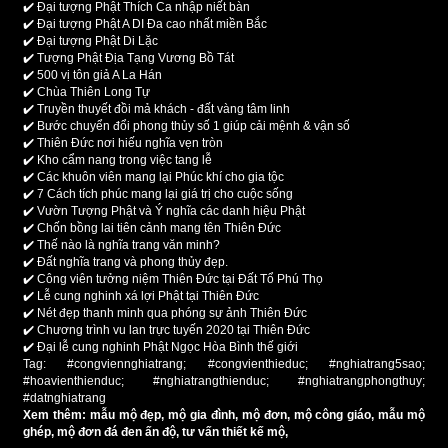
✔️
Đại tượng Phật Thích Ca nhập niết bàn
✔️
Đại tượng Phật A DI Đa cao nhất miền Bắc
✔️
Đại tượng Phật Di Lặc
✔️
Tượng Phật Địa Tạng Vương Bồ Tát
✔️
500 vị tôn giả A La Hán
✔️
Chùa Thiên Long Tự
✔️
Truyền thuyết đồi mả khách - đất vàng tâm linh
✔️
Bước chuyển đổi phong thủy số 1 giúp cải mệnh & vận số
✔️
Thiên Đức nơi hiếu nghĩa vẹn tròn
✔️
Kho cẩm nang trong việc tang lễ
✔️
Các khuôn viên mang lại Phúc khí cho gia tộc
✔️
7 Cách tích phúc mang lại giá trị cho cuộc sống
✔️
Vườn Tượng Phật và Ý nghĩa các danh hiệu Phật
✔️
Chốn bồng lai tiên cảnh mang tên Thiên Đức
✔️
Thế nào là nghĩa trang văn minh?
✔️
Đất nghĩa trang và phong thủy đẹp.
✔️
Công viên tưởng niệm Thiên Đức tại Đất Tổ Phú Thọ
✔️
Lễ cung nghinh xá lợi Phật tại Thiên Đức
✔️
Nét đẹp thanh minh qua phóng sự ảnh Thiên Đức
✔️
Chương trình vu lan trực tuyến 2020 tại Thiên Đức
✔️
Đại lễ cung nghinh Phật Ngọc Hòa Bình thế giới
Tag: #congviennghiatrang; #congvienthieduc; #nghiatrang5sao;
#hoavienthienduc; #nghiatrangthienduc; #nghiatrangphongthuy;
#datnghiatrang
Xem thêm: mẫu mộ đẹp, mộ gia đình, mộ đơn,
mộ công giáo
, mẫu mộ
ghép, mộ đơn đá đen ấn độ, tư vấn thiết kế mộ,