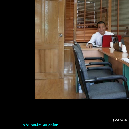
(Sự chân 
Với nhiệm vụ chính
: