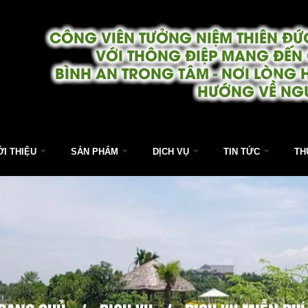
CÔNG VIÊN TƯỞNG NIỆM THIÊN ĐỨC
VỚI THÔNG ĐIỆP MANG ĐẾN
BÌNH AN TRONG TÂM - NƠI LÒNG 
HƯỚNG VỀ NG
ỚI THIỆU
SẢN PHẨM
DỊCH VỤ
TIN TỨC
TH