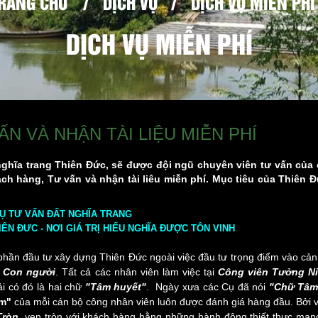
RANG CHỦ
/
DỊCH VỤ
/
DỊCH VỤ MIỄN PHÍ
DỊCH VỤ MIỄN PHÍ
ẤN VÀ NHẬN TÀI LIỆU MIỄN PHÍ
ghĩa trang Thiên Đức, sẽ được đội ngũ chuyên viên tư vấn của 
ách hàng, Tư vấn và nhận tài liêu miễn phí. Mục tiêu của Thiên 
VỤ TƯ VẤN ĐẤT NGHĨA TRANG
ÊN ĐƯC - NƠI GIÁ TRỊ HIẾU NGHĨA ĐƯỢC TÔN VINH
phần đầu tư xây dựng Thiên Đức ngoài việc đầu tư trọng điểm vào cả
u
Con người
. Tất cả các nhân viên làm việc tại
Công viên Tưởng N
i có đó là hai chữ
"Tâm huyết"
. Ngày xưa các Cụ đã nói
"Chữ Tâm
m"
của mỗi cán bộ công nhân viên luôn được đánh giá hàng đầu. Bởi 
Tròn
, vẹn tròn với khách hàng bằng những hành động thiết thực mang l