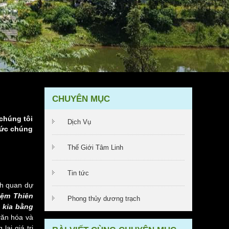
CHUYÊN MỤC
chúng tôi
Dịch Vụ
Đức chúng
Thế Giới Tâm Linh
Tin tức
nh quan dự
iệm Thiên
Phong thủy dương trạch
 kia bằng
văn hóa và
ại giá trị