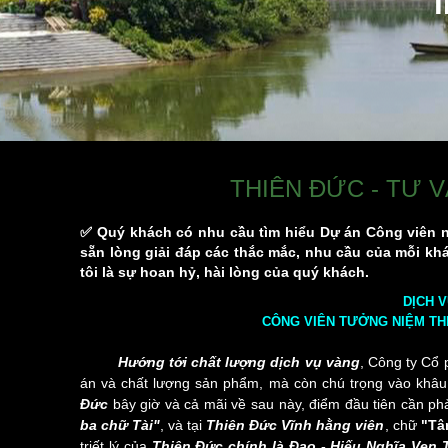
T
THIÊN ĐỨC - TƯ V
✅ Quý khách có nhu cầu tìm hiểu Dự án Công viên n
sẵn lòng giải đáp các thắc mắc, nhu cầu của mỗi kh
tôi là sự hoan hỷ, hài lòng của quý khách.
DỊCH 
CÔNG VIÊN TƯỞNG NIỆM THI
Hướng tới chất lượng dịch vụ vàng
, Công ty Cổ 
án và chất lượng sản phẩm, mà còn chú trọng vào khâ
Đức
bây giờ và cả mãi về sau này, điểm đầu tiên cần phả
ba chữ Tài"
, và tại
Thiên Đức Vĩnh hằng viên
, chữ
"Tâ
triết lý của
Thiên Đức chính là Đạo - Hiếu Nghĩa Vẹn 