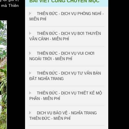
BÀI VIẾT CÙNG CHUYÊN MỤC
ị mà Thiên
THIÊN ĐỨC - DỊCH VỤ PHÒNG NGHỈ -
MIỄN PHÍ
THIÊN ĐỨC - DỊCH VỤ BƠI THUYỀN
VẪN CẢNH - MIỄN PHÍ
THIÊN ĐỨC - DỊCH VỤ VUI CHƠI
NGOÀI TRỜI - MIỄN PHÍ
THIÊN ĐỨC - DICH VỤ TƯ VẤN BÁN
ĐẤT NGHĨA TRANG
THIÊN ĐỨC - DỊCH VỤ THIẾT KẾ MỘ
PHẦN - MIỄN PHÍ
DỊCH VỤ BẢO VỆ - NGHĨA TRANG
THIÊN ĐỨC - MIỄN PHÍ