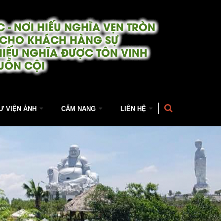
 - NƠI HIẾU NGHĨA VẸN TRÒN
 CHO KHÁCH HÀNG SỰ
HIẾU NGHĨA ĐƯỢC TÔN VINH
UỒN CỘI
Ư VIỆN ẢNH
CẨM NANG
LIÊN HỆ