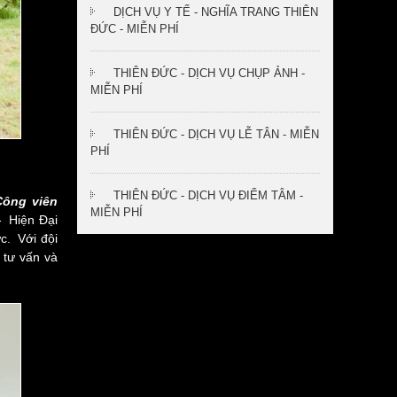
DỊCH VỤ Y TẾ - NGHĨA TRANG THIÊN
ĐỨC - MIỄN PHÍ
THIÊN ĐỨC - DỊCH VỤ CHỤP ẢNH -
MIỄN PHÍ
THIÊN ĐỨC - DỊCH VỤ LỄ TÂN - MIỄN
PHÍ
THIÊN ĐỨC - DỊCH VỤ ĐIỂM TÂM -
Công viên
MIỄN PHÍ
- Hiện Đại
c. Với đội
 tư vấn và