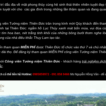
trí đắc địa về mặt phong thủy cùng hệ sinh thái thiên nhiên tuyệt đẹp 
ệm tuyệt vời cho các gia đình trong những lần thăm quan và đang qu
viên Tưởng niệm
Thiên Đức
trân trọng kính mời Qúy khách đến th
ình tại Thiên Đức:
ngắm hồ Lục Thủy xanh mát bốn mùa,
vui đùa cù
 tím hoa ban, nét trắng tinh khôi của những bông bưởi thơm nghe l
àng của nhà điêu khắc Thụy Lam tạo tác.
ến tham quan
MIỄN PHÍ
được Thiên Đức tổ chức vào thứ 7 và chủ nhật
 đài thọ. Để đăng ký tham quan MIỄN PHÍ công viên Tưởng niệm Thiê
với
Công viên Tưởng niệm Thiên Đức
- khách hàng
trải nghiệm dịc
ắc
.
 có thể liên hệ Hotline:
0985859972 - 091 858 9466
Ms Nguyễn Hồng Vân - để đ