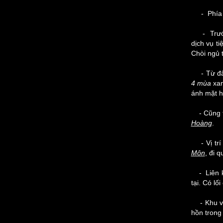
- Phía tr
- Trước
dịch vụ t
Chòi ngủ 
- Từ đây 
4 mùa
xa
ánh mặt hi
- Cũng t
Hoàng
.
- Vị trí 
Môn
, đi 
- Liên kế
tại. Có l
- Khu vực
hồn trong