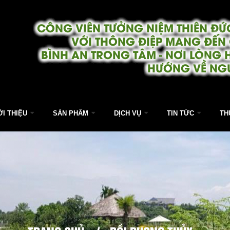
CÔNG VIÊN TƯỞNG NIỆM THIÊN ĐỨC
VỚI THÔNG ĐIỆP MANG ĐẾN
BÌNH AN TRONG TÂM - NƠI LÒNG 
HƯỚNG VỀ NG
ỚI THIỆU
SẢN PHẨM
DỊCH VỤ
TIN TỨC
TH