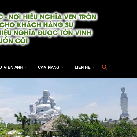
 - NƠI HIẾU NGHĨA VẸN TRÒN
 CHO KHÁCH HÀNG SỰ
HIẾU NGHĨA ĐƯỢC TÔN VINH
UỒN CỘI
Ư VIỆN ẢNH
CẨM NANG
LIÊN HỆ