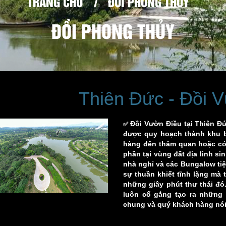
TRANG CHỦ
/
ĐỒI PHONG THỦY
ĐỒI PHONG THỦY
Thiên Đức - Đồi 
Đồi Vườn Điều tại Thiên Đứ
✅
được quy hoạch thành khu b
hàng đến thăm quan hoặc có 
phần tại vùng đất địa linh si
nhà nghỉ và các Bungalow tiệ
sự thuần khiết tĩnh lặng m
những giây phút thư thái đó
luôn cố gắng tạo ra những 
chung và quý khách hàng nói