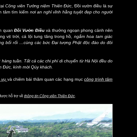
tại
Công viên Tưởng niệm Thiên Đức
, Đồi vườn điều là sự
an tâm tìm kiếm
nơi an nghỉ vĩnh hằng tuyệt đẹp cho người
am quan
Đồi Vườn Điều
và thưởng ngoạn phong cảnh nên
ng vịt trời, cá lội tung tăng trong hồ
, ngắm hoa tam giác
òng bối rối …cùng
các bức Đại tượng Phật độc đáo
do đôi
 hàng tuần. Tất cả các chi phí di chuyển từ Hà Nội đều do
n Đức, kính mời Qúy khách.
h vụ
và chiêm bái thăm quan các hạng mục
công trình tâm
ược hỗ trợ về
thông tin Công viên Thiên Đức
.