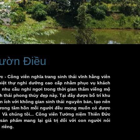
Vườn Điều
c - Công viên nghĩa trang sinh thái vĩnh hằng viên
iệt thự nghỉ dưỡng cao cấp nhằm phục vụ khách
nhu cầu nghỉ ngơi trong thời gian thăm viếng mộ
nh thái phong thủy đẹp này. Tại đây được bố trí khu
n ích với không gian sinh thái nguyên bản, tạo nên
à trong tâm hồn mỗi người đều mong muốn có được
. Và chúng tôi... Công viên Tưởng niệm Thiên Đức
sản phẩm mang lại giá trị đối với con người nói
 riêng.