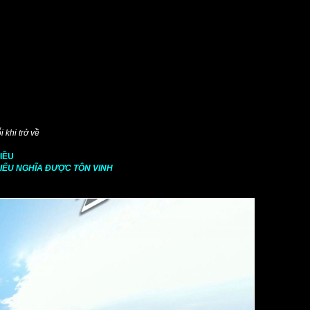
 khi trở về
IỀU
HIẾU NGHĨA ĐƯỢC TÔN VINH