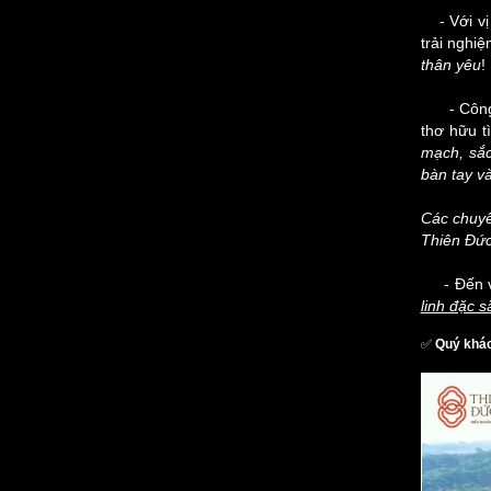
- Với vị 
trải nghi
thân yêu
!
- Công 
thơ hữu t
mạch, sắc
bàn tay v
Các chuy
Thiên Đức
- Đến 
linh đặc s
✅
Quý khách