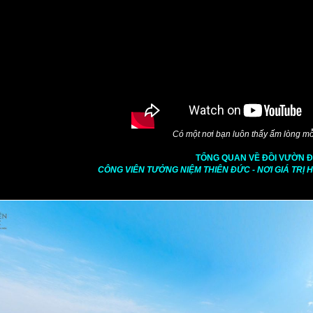
Có một nơi bạn luôn thấy ấm lòng mỗi
TỔNG QUAN VỀ ĐỒI VƯỜN Đ
CÔNG VIÊN TƯỞNG NIỆM THIÊN ĐỨC - NƠI GIÁ TRỊ 