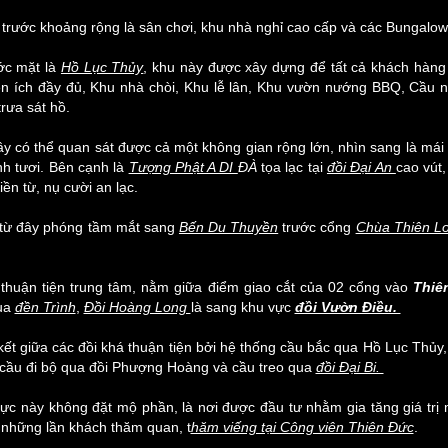
ước khoảng rộng là sân chơi, khu nhà nghỉ cao cấp và các Bungalo
 mặt là
Hồ Lục Thủy
, khu này được xây dựng để tất cả khách hàng
iện ích đầy đủ, Khu nhà chòi, Khu lễ lân, Khu vườn nướng BBQ, Cầu nổ
trưa sát hồ.
có thể quan sát được cả một không gian rộng lớn, nhìn sang là mái
nh tươi. Bên cạnh là
Tượng Phật A DI
ĐÀ
tọa lạc tại
đồi Đại An
cao vút
ền từ, nụ cười an lạc.
ừ đây phóng tầm mắt sang
Bến Du Thuyền
trước cổng
Chùa Thiên L
thuận tiện trung tâm, nằm giữa điểm giao cắt của 02 cổng vào
Thiê
qua
đền Trình
,
Đồi Hoàng Long
là sang khu vực
đồi Vườn Điều.
t giữa các đồi khá thuận tiện bởi hệ thống cầu bắc qua Hồ Lục Thủy, 
ối cầu đi bộ qua đồi Phượng Hoàng và cầu treo qua
đồi Đại Bi.
 này không đặt mộ phần, là nơi được đầu tư nhằm gia tăng giá trị 
 những lần khách thăm quan, t
hăm viếng tại Công viên Thiên Đức
.