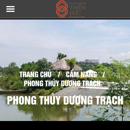
TRANG CHỦ
/
CẨM NANG
/
PHONG THỦY DƯƠNG TRẠCH
PHONG THỦY DƯƠNG TRẠCH