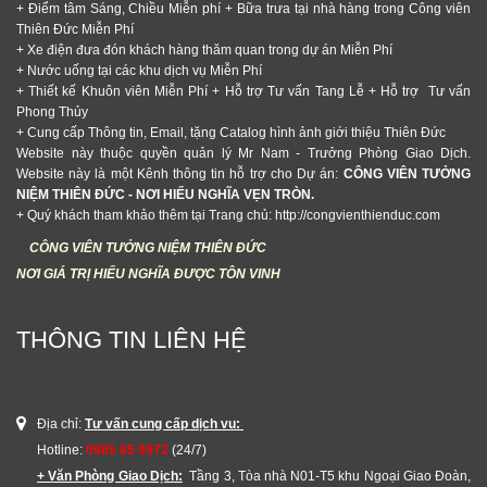
+ Điểm tâm Sáng, Chiều Miễn phí + Bữa trưa tại nhà hàng trong Công viên
Thiên Đức Miễn Phí
+ Xe điện đưa đón khách hàng thăm quan trong dự án Miễn Phí
+ Nước uống tại các khu dịch vụ Miễn Phí
+ Thiết kế Khuôn viên Miễn Phí + Hỗ trợ Tư vấn Tang Lễ + Hỗ trợ Tư vấn
Phong Thủy
+ Cung cấp Thông tin, Email, tặng Catalog hình ảnh giới thiệu Thiên Đức
Website này thuộc quyền quản lý Mr Nam - Trưởng Phòng Giao Dịch.
Website này là một Kênh thông tin hỗ trợ cho Dự án:
CÔNG VIÊN TƯỞNG
NIỆM THIÊN ĐỨC - NƠI HIẾU NGHĨA VẸN TRÒN.
+ Quý khách tham khảo thêm tại Trang chủ: http://congvienthienduc.com
CÔNG VIÊN TƯỞNG NIỆM THIÊN ĐỨC
NƠI GIÁ TRỊ HIẾU NGHĨA ĐƯỢC TÔN VINH
THÔNG TIN LIÊN HỆ
Địa chỉ:
Tư vấn cung cấp dịch vu:
Hotline:
0985 85 9972
(24/7)
+ Văn Phòng Giao Dịch:
Tầng 3, Tòa nhà N01-T5 khu Ngoại Giao Đoàn,