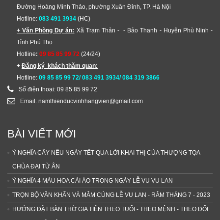
Đường Hoàng Minh Thảo, phường Xuân Đỉnh, TP. Hà Nội
Hotline:
083 491 3934
(HC)
+ Văn Phòng Dự án:
Xã Trạm Thản - - Bảo Thanh - Huyện Phù Ninh -
Tỉnh Phú Thọ
Hotline
:
09 85 85 99 72
(24/24)
+
Đăng ký khách thăm quan:
Hotline:
09 85 85 99 72/ 083 491 3934/ 084 319 3866
Số điện thoại: 09 85 85 99 72
Email: namthienducvinhhangvien@gmail.com
BÀI VIẾT MỚI
Ý NGHĨA CÂY NÊU NGÀY TẾT QUA LỜI KHAI THỊ CỦA THƯỢNG TỌA
CHÙA ĐẠI TỪ ÂN
Ý NGHĨA 4 MÀU HOA CÀI ÁO TRONG NGÀY LỄ VU VU LAN
TRỌN BỘ VĂN KHẤN VÀ MÂM CÚNG LỄ VU LAN - RẰM THÁNG 7 - 2023
HƯỚNG ĐẶT BÀN THỜ GIA TIÊN THEO TUỔI - THEO MỆNH - THEO ĐỐI