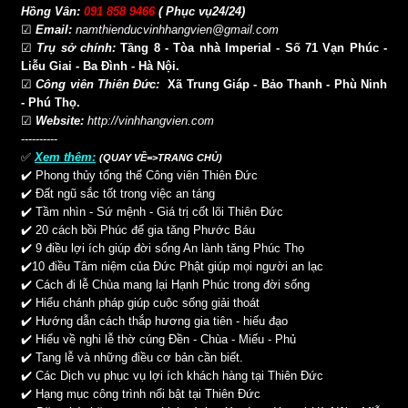
Hồng Vân:
091 858 9466
( Phục vụ24/24)
☑
Email:
namthienducvinhhangvien@gmail.com
☑
Trụ sở chính:
Tầng 8 - Tòa nhà Imperial - Số 71 Vạn Phúc -
Liễu Giai - Ba Đình - Hà Nội.
☑
Công viên Thiên Đức:
Xã Trung Giáp - Bảo Thanh - Phù Ninh
- Phú Thọ.
☑
Website:
http://vinhhangvien.com
----------
✅
Xem thêm:
(QUAY VỀ=>TRANG CHỦ)
✔️
Phong thủy tổng thể Công viên Thiên Đức
✔️
Đất ngũ sắc tốt trong việc an táng
✔️
Tầm nhìn - Sứ mệnh - Giá trị cốt lõi Thiên Đức
✔️
20 cách bồi Phúc để gia tăng Phước Báu
✔️
9 điều lợi ích giúp đời sống An lành tăng Phúc Thọ
✔️
10 điều Tâm niệm của Đức Phật giúp mọi người an lạc
✔️
Cách đi lễ Chùa mang lại Hạnh Phúc trong đời sống
✔️
Hiểu chánh pháp giúp cuộc sống giải thoát
✔️
Hướng dẫn cách thắp hương gia tiên - hiếu đạo
✔️
Hiểu về nghi lễ thờ cúng Đền - Chùa - Miếu - Phủ
✔️
Tang lễ và những điều cơ bản cần biết.
✔️
Các Dịch vụ phục vụ lợi ích khách hàng tại Thiên Đức
✔️
Hạng mục công trình nổi bật tại Thiên Đức