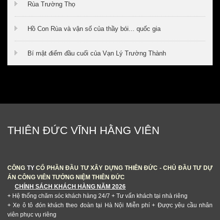
Rùa Trường Thọ
Hồ Con Rùa và vận số của thầy bói... quốc gia
Bí mật điểm đầu cuối của Vạn Lý Trường Thành
THIÊN ĐỨC VĨNH HẰNG VIÊN
CÔNG
TY
CỔ PHẦN ĐẦU TƯ XÂY DỰNG THIÊN ĐỨC - CHỦ ĐẦU TƯ DỰ
ÁN CÔNG VIÊN TƯỞNG NIỆM THIÊN ĐỨC
CHÍNH SÁCH KHÁCH HÀNG NĂM 2026
+ Hệ thống chăm sóc khách hàng 24/7
+ Tư vấn khách tại nhà riêng
+ Xe ô tô đón khách theo đoàn tại Hà Nội Miễn phí + Được yêu cầu nhân
viên phục vụ riêng