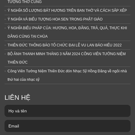
TƯỢNG THỜ CÚNG
Ý NGHĨA SỐ LƯỢNG BÁT HƯƠNG TRÊN BAN THỜ VÀ CÁCH SẮP XẾP
Ý NGHĨA VÀ BIỂU TƯỢNG HOA SEN TRONG PHẬT GIÁO
Ý NGHĨA BIỂU PHÁP CỦA: HƯƠNG, HOA, ĐĂNG, TRÀ, QUẢ, THỰC KHI
DÂNG CÚNG TẠI CHÙA
THIÊN ĐỨC THÔNG BÁO TỔ CHỨC ĐẠI LỄ VU LAN BÁO HIẾU 2022
BỘ ẢNH THANH MINH THÁNG 3 NĂM 2024 CÔNG VIÊN TƯỞNG NIỆM
THIÊN ĐỨC
Công Viên Tưởng Niệm Thiên Đức đón Nhạc Sỹ Hồng Đăng về ngôi nhà
thứ hai của nhạc sỹ
LIÊN HỆ