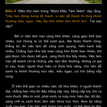
Điều 5
:
Điều thứ năm trong “Mười Điều Tâm Niệm” dạy rằng:
“
Việc làm đừng mong dễ thành, vì việc dễ thành thì lòng khinh
thường kiêu ngạo. Hãy lấy khó khăn làm thích thú“
. Tại sao
vậy?
Bởi vì việc làm nào càng khó khăn, càng gian khổ bao
nhiêu, mà chúng ta có thể vượt qua, đạt được thành công,
thắng lợi, thì việc làm đó càng vinh quang, hiển hách bấy
nhiêu. Chẳng hạn như bài toán càng khó khăn bao nhiêu, khi
giải được, tìm được kết quả, càng thích thú bấy nhiêu. Việc làm
nào dễ thành chỉ là những việc làm tầm thường, không có giá
trị cao, hoặc người thực hiện có thừa khả năng, cho nên dễ
sanh ra khinh thường mọi việc, kiêu ngạo, coi trời bằng nắp
vung.
Ở trên thế gian có nhiều việc rất khó khăn, ít người thành
đạt, chẳng hạn như thi đậu bằng cấp này, bằng cấp kia, tìm ra
món thuốc điều trị mới, phát minh ra máy móc hiện đại, tối tân,
sáng chế ra cách thức làm việc khoa học hơn, đem lại năng
suất cao hơn. Các bậc anh hùng cứu quốc, có thể đem lại độc