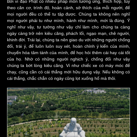
Bởi vì đạo Phật có nhiều pháp môn tương ứng, thích hợp, tùy
theo căn cơ, trình độ, hoàn cảnh, sở thích của mỗi người, để
mọi người đều có thể tu tập được. Chúng ta không nên nghĩ
mọi người phải tu như mình, hành như mình, mới là đúng. Ý
nghĩ như vậy, tư tưởng như vậy chỉ làm cho chúng ta càng
ngày càng trở nên kiêu căng, phách lối, ngạo mạn, chê người,
khinh đời. Trái lại, chúng ta nên giao du với những người chống
đối, trái ý, để luôn luôn suy xét, hoàn chỉnh ý kiến của mình,
chuyển hóa tâm tánh của mình, để học hỏi thêm cái hay cái tốt
của họ. Nhờ có những người nghịch ý, chống đối như vậy
chúng ta bớt lòng kiêu căng. Ví như chiếc xe có máy móc để
chạy, cũng cần có cái thắng mới hữu dụng vậy. Nếu không có
cái thắng, chắc chắn có ngày cũng lọt xuống hố mà thôi.