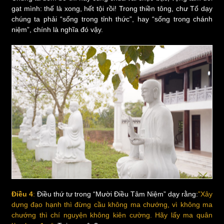
gạt mình: thế là xong, hết tội rồi! Trong thiền tông, chư Tổ dạy
chúng ta phải “sống trong tỉnh thức”, hay “sống trong chánh
niệm”, chính là nghĩa đó vậy.
Điều 4
:
Điều thứ tư trong “Mười Điều Tâm Niệm” dạy rằng:
”Xây
dựng đạo hạnh thì đừng cầu không ma chướng, vì không ma
chướng thì chí nguyện không kiên cường. Hãy lấy ma quân