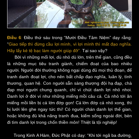
Điều 6
:
Điều thứ sáu trong “Mười Điều Tâm Niệm” dạy rằng:
“
Giao tiếp thì đừng cầu lợi mình, vì lợi mình thì mất đạo nghĩa.
Hãy lấy kẻ tệ bạc làm người giúp đỡ”.
Tại sao vậy?
Bởi vì những mối lợi, dù nhỏ dù lớn, trên thế gian, cũng đều
là những mục tiêu tranh giành, chiếm đoạt của bao nhiêu
người. Người đời thường không ngại dùng đủ mọi thủ đoạn, để
tranh danh đoạt lợi, cho nên bất chấp đạo nghĩa, luân lý, tình
thương, quan hệ. Con người sẵn sàng thượng đội hạ đạp, chà
đạp mọi người chung quanh, chỉ vì chút danh lợi nhỏ nhoi.
Danh lợi ở đời ví như những miếng mồi câu cá. Cá nhỏ tới ăn
miếng mồi liền bị cá lớn đớp gọn! Cá lớn đớp cá nhỏ xong, thì
bị lưới lên ghe ngay tức thì! Có người chán danh lợi thế gian,
hoặc không đủ khả năng tranh đua, kiếm sống ngoài đời, bèn
đi tìm danh lợi trong chốn thiền môn! Thiệt là tội nghiệp!
Trong Kinh A Hàm, Đức Phật có dạy: “Khi tới ngã ba đường,