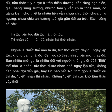
đủ, tấm thân tuy được ở trên thiên đường, tiền rừng bạc biển,
giàu sang sung sướng, nhưng tâm ý vẫn chưa thỏa mãn, cố
gắng kiếm cho thiệt là nhiều tiền vẫn chưa chịu thôi, chưa chịu
ngưng, chưa chịu an hưởng tuổi già gần đất xa trời. Sách cũng
có câu:
Tri túc tiện túc đãi túc hà thời túc.
Tri nhàn tiện nhàn đãi nhàn hà thời nhàn.
Nghĩa là “biết” thế nào là đủ, tức thời được đầy đủ ngay lập
tức, không cần phải đợi đến lúc có thiệt nhiều tiền mới thấy đủ.
Bao nhiêu mới gọi là nhiều đối với người không biết đủ? “Biết”
thế nào là nhàn, tức thời được nhàn nhã ngay lập tức, không
cần phải đợi đến già, hay lúc nào hết. Nói tóm gọn là “biết” đủ
thì đủ, “biết” nhàn thì nhàn. Không “biết” thì cực khổ tấm thân
vậy thôi