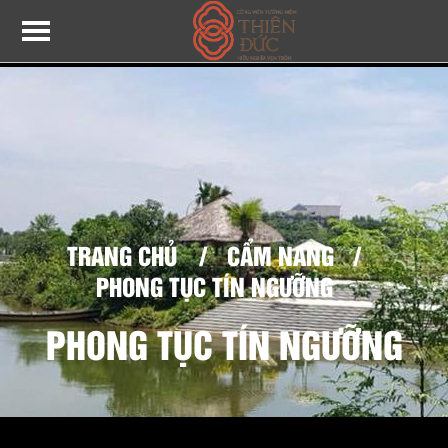
TRANG CHỦ
/
CẨM NANG
/
PHONG TỤC TÍN NGƯỠNG
PHONG TỤC TÍN NGƯỠNG