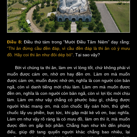
Điều 8:
Điều thứ tám trong “Mười Điều Tâm Niệm” dạy rằng:
“Thi ân đừng cầu đền đáp, vì cầu đền đáp là thi ân có ý mưu
đồ. Hãy coi thi ân như đôi dép bỏ“
. Tại sao vậy?
Bởi vì chúng ta thi ân, làm ơn vì lòng tốt, chứ không phải vì
muốn được cám ơn, nhớ ơn hay đền ơn. Làm ơn mà muốn
được cám ơn, muốn được nhớ ơn, nghĩa là con người còn bản
ngã, còn vì danh tiếng mới chịu làm. Làm ơn mà muốn được
đền ơn, nghĩa là con người còn bản ngã, còn vì lợi lộc mới chịu
làm. Làm ơn như vậy chẳng có phước báu gì, chẳng được
người khác mang ơn, mà còn chuốc lấy oán hờn, thù ghét,
chuốc lấy ưu phiền, bực tức, khi gặp mặt kẻ vô ơn, bạc nghĩa.
Làm ơn như vậy rõ ràng là có mưu đồ, làm ơn thì ít, mà muốn
được đền ơn gấp bội phần. Chẳng hạn như khi đến phúng
điếu, giúp đỡ tang quyến người khác chẳng bao nhiêu, lại