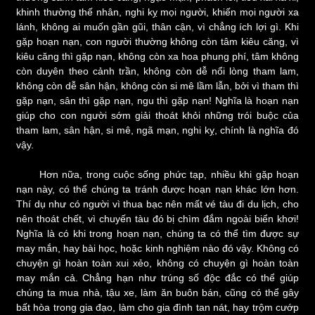
khinh thường thế nhân, nghi kỵ mọi người, khiến mọi người xa
lánh, không ai muốn gần gũi, thân cận, vì chẳng ích lợi gì. Khi
gặp hoạn nạn, con người thường không còn tâm kiêu căng, vì
kiêu căng thì gặp nạn, không còn xa hoa phung phí, tâm không
còn duyên theo cảnh trần, không còn dễ nổi lòng tham lam,
không còn dễ sân hận, không còn si mê lầm lẫn, bởi vì tham thì
gặp nạn, sân thì gặp nạn, ngu thì gặp nạn! Nghĩa là hoạn nạn
giúp cho con người sớm giải thoát khỏi những trói buộc của
tham lam, sân hận, si mê, ngã mạn, nghi kỵ, chính là nghĩa đó
vậy.
Hơn nữa, trong cuộc sống phức tạp, nhiều khi gặp hoạn
nạn này, có thể chúng ta tránh được hoạn nạn khác lớn hơn.
Thí dụ như có người vì thua bạc nên mất vé tàu đi du lịch, cho
nên thoát chết, vì chuyến tàu đó bị chìm đắm ngoài biển khơi!
Nghĩa là có khi trong hoạn nạn, chúng ta có thể tìm được sự
may mắn, hay bài học, hoặc kinh nghiệm nào đó vậy. Không có
chuyện gì hoàn toàn xui xẻo, không có chuyện gì hoàn toàn
may mắn cả. Chẳng hạn như trúng số độc đắc có thể giúp
chúng ta mua nhà, tậu xe, làm ăn buôn bán, cũng có thể gây
bất hòa trong gia đạo, làm cho gia đình tan nát, hay trộm cướp