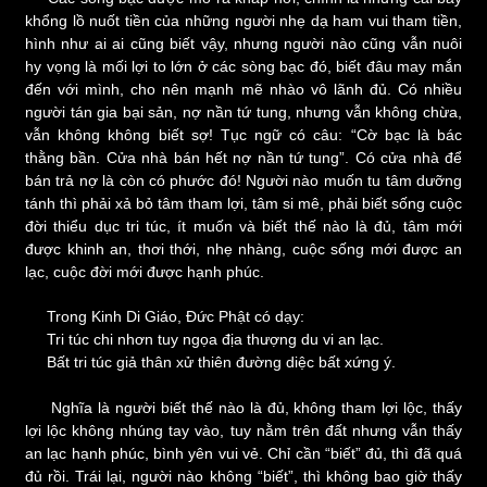
khổng lồ nuốt tiền của những người nhẹ dạ ham vui tham tiền,
hình như ai ai cũng biết vậy, nhưng người nào cũng vẫn nuôi
hy vọng là mối lợi to lớn ở các sòng bạc đó, biết đâu may mắn
đến với mình, cho nên mạnh mẽ nhào vô lãnh đủ. Có nhiều
người tán gia bại sản, nợ nần tứ tung, nhưng vẫn không chừa,
vẫn không không biết sợ! Tục ngữ có câu: “Cờ bạc là bác
thằng bần. Cửa nhà bán hết nợ nần tứ tung”. Có cửa nhà để
bán trả nợ là còn có phước đó! Người nào muốn tu tâm dưỡng
tánh thì phải xả bỏ tâm tham lợi, tâm si mê, phải biết sống cuộc
đời thiểu dục tri túc, ít muốn và biết thế nào là đủ, tâm mới
được khinh an, thơi thới, nhẹ nhàng, cuộc sống mới được an
lạc, cuộc đời mới được hạnh phúc.
Trong Kinh Di Giáo, Đức Phật có dạy:
Tri túc chi nhơn tuy ngọa địa thượng du vi an lạc.
Bất tri túc giả thân xử thiên đường diệc bất xứng ý.
Nghĩa là người biết thế nào là đủ, không tham lợi lộc, thấy
lợi lộc không nhúng tay vào, tuy nằm trên đất nhưng vẫn thấy
an lạc hạnh phúc, bình yên vui vẻ. Chỉ cần “biết” đủ, thì đã quá
đủ rồi. Trái lại, người nào không “biết”, thì không bao giờ thấy