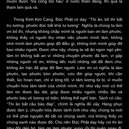
muốn được “trả công bội hậu” ở nước thiên đàng, thì quả là
tham lam quá xá.
Trong Kinh Kim Cang, Đức Phật có dạy: “Thi ân, bố thí bất
trụ tướng, phước đức bất khả tư lượng“. Nghĩa là chúng ta làm
ơn bố thí, nhưng không chấp mình là người ban ơn làm phước,
không thấy có người thọ nhận việc phước mình làm, không
nhớ mình làm phước giúp đỡ điều gì, không tính mình giúp đỡ
bao nhiêu người. Được như vậy, chúng ta sẽ ăn ngon ngủ yên,
tâm trí không bất an vì những chuyện phước đã làm, vì gặp
những người vô ơn, không tiếc nuối những vật đã đem cho,
không ân hận đã giúp đỡ lầm người. Làm ơn có nghĩa là làm
phước, tạo phước bòn phước, cứu đời giúp người, khi cần
thiết, lúc hoạn nạn, chỉ vì lòng tốt, vì tâm lượng từ bi, vì muốn
chuyển hóa tâm tánh của chính mình, thì như vậy mới có thể
làm ơn được lâu dài, giúp được nhiều người, nhiều lần và
phước báu vô lượng vô biên, không thể nghĩ bàn. Sách có câu:
“Thi ân bất cầu báo đáp”, chính là nghĩa đó vậy. Hàng phục
được tâm ý, chuyển hóa được tánh tình như vậy, chúng ta mới
có thể phát nguyện độ tất cả chúng sanh, mà không thấy có
chúng sanh nào được độ. Cho nên Đức Phật dạy hãy coi thi ân
như đôi dép bỏ, làm ơn làm phước xong rồi thì quên ngay đi,