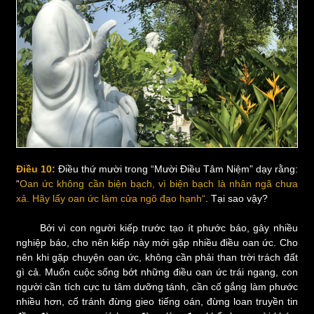
Điều 10:
Điều thứ mười trong “Mười Điều Tâm Niệm” dạy rằng:
“
Oan ức không cần biện bạch, vì biện bạch là nhân ngã chưa
xả. Hãy lấy oan ức làm cửa ngõ đạo hạnh“
. Tại sao vậy?
Bởi vì con người kiếp trước tạo ít phước báo, gây nhiều
nghiệp báo, cho nên kiếp này mới gặp nhiều điều oan ức. Cho
nên khi gặp chuyện oan ức, không cần phải than trời trách đất
gì cả. Muốn cuộc sống bớt những điều oan ức trái ngang, con
người cần tích cực tu tâm dưỡng tánh, cần cố gắng làm phước
nhiều hơn, cố tránh đừng gieo tiếng oán, đừng loan truyền tin