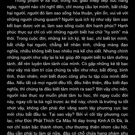
Trong phạm vi xã hội, trong lúc giao thiệp tiếp xúc hằng
ngày, người nào chỉ nghĩ đến, chỉ mong cầu lợi mình, bất chấp
hại người, người đó làm sao sống hòa thuận, yên ổn, vui vẻ với
những người chung quanh? Người quá ích kỷ như vậy làm sao
kết bạn được với ai, làm sao sống cuộc đời hạnh phúc? Hạnh
phúc thực sự chỉ có với những người biết hai chữ “hy sinh” mà
thôi. Trong cuộc đời, những kẻ ích kỷ, tệ bạc, chỉ biết lợi mình,
bất chấp hại người, chẳng kể nhân tình, chẳng màng đạo
nghĩa, nhiều không biết bao nhiêu mà kể cho xiết. Nhưng chính
những người như vậy lại là kẻ giúp đỡ người biết tu tâm dưỡng
tánh, để rèn luyện tâm tánh của mình. Có gặp những kẻ tệ bạc
như vậy mà tâm trí của chúng ta vẫn như như, bất động, bình
tĩnh, thản nhiên, mới biết được công phu tu tập của mình đến
đâu. Nếu tất cả mọi người đều tốt, đều hiền thiện, đều biết đạo
nghĩa, thì chúng ta đâu biết tâm mình ra sao? Bởi vậy cho nên,
người nào thực sự muốn phát tâm tu học, thì ngay cuộc đời
này, ngay cõi ta bà ngũ trược ác thế này, chính là trường tu tốt
nhứt vậy, không cần phải đợi vãng sanh tây phương cực lạc
mới chịu bắt đầu tu. Tại sao vậy? Bởi vì cõi tây phương cực
lạc, như Đức Phật Thích Ca Mâu Ni dạy trong Kinh A Di Đà, là
nơi chỉ toàn bậc thánh nhơn, chư thượng thiện nhơn câu hội,
đâu cần phải tu làm gì nữa, đâu có chỗ chứa hạng phàm phu