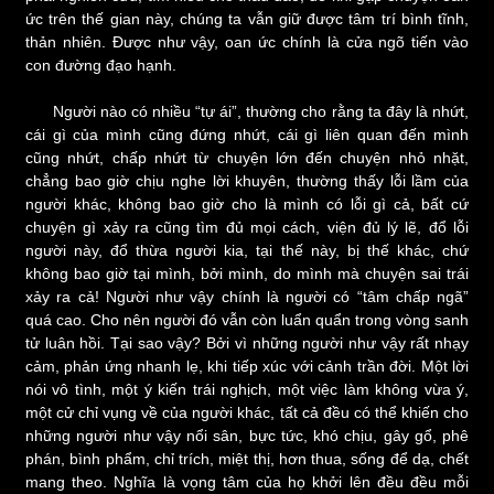
ức trên thế gian này, chúng ta vẫn giữ được tâm trí bình tĩnh,
thản nhiên. Được như vậy, oan ức chính là cửa ngõ tiến vào
con đường đạo hạnh.
Người nào có nhiều “tự ái”, thường cho rằng ta đây là nhứt,
cái gì của mình cũng đứng nhứt, cái gì liên quan đến mình
cũng nhứt, chấp nhứt từ chuyện lớn đến chuyện nhỏ nhặt,
chẳng bao giờ chịu nghe lời khuyên, thường thấy lỗi lầm của
người khác, không bao giờ cho là mình có lỗi gì cả, bất cứ
chuyện gì xảy ra cũng tìm đủ mọi cách, viện đủ lý lẽ, đổ lỗi
người này, đổ thừa người kia, tại thế này, bị thế khác, chứ
không bao giờ tại mình, bởi mình, do mình mà chuyện sai trái
xảy ra cả! Người như vậy chính là người có “tâm chấp ngã”
quá cao. Cho nên người đó vẫn còn luẩn quẩn trong vòng sanh
tử luân hồi. Tại sao vậy? Bởi vì những người như vậy rất nhạy
cảm, phản ứng nhanh lẹ, khi tiếp xúc với cảnh trần đời. Một lời
nói vô tình, một ý kiến trái nghịch, một việc làm không vừa ý,
một cử chỉ vụng về của người khác, tất cả đều có thể khiến cho
những người như vậy nổi sân, bực tức, khó chịu, gây gổ, phê
phán, bình phẩm, chỉ trích, miệt thị, hơn thua, sống để dạ, chết
mang theo. Nghĩa là vọng tâm của họ khởi lên đều đều mỗi