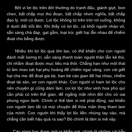
Bởi vì lợi lộc trên đời thường do tranh đấu, giành giựt, bon
chen, bất chấp mọi thủ đoạn, bất chấp nhơn nghĩa, bất chấp
đạo lý, mới có được. Lợi lộc không từ trên trời rơi xuống, không
ở dưới đất trồi lên. Khi thấy có lợi lộc, cả khối người nhào vô,
sẵn sàng chà đạp, gạt gẫm, loại trừ, giết hại lẫn nhau để chiếm
đoạt cho bằng được.
Nhiều khi lợi lộc quá lớn lao, có thể khiến cho con người
đánh mất lương tri, sẵn sàng thanh toán người thân lẫn kẻ thù,
chỉ nhằm đoạt được mục tiêu mà thôi. Chẳng hạn như một thái
tử âm mưu sát hại phụ hoàng để chiếm ngai vàng, con cái giết
hại cha mẹ để đoạt gia tài, bạn bè cáo gian để hại nhau, chiếm
đoạt tài sản, vợ con người khác. Con người vì ham lợi lộc cho
nên chuyện gì cũng dám làm, coi lợi lộc như vinh hoa phú quí
cần phải có trên thế gian, để ngẩng mặt nhìn đời cho có oai
phong ngon lành. Chính vì thế tâm si mê phải động, sai khiến
con người làm tất cả mọi chuyện để thỏa mãn lòng tham lam
của mình. Con người khi thấy lợi lộc liền nhúng tay vào, mà
chẳng cần biết hậu quả ra sao? Đó chính là tâm si mê vậy.
Các sòng bạc được mở ra khắp nơi, chính là những cái bẫy