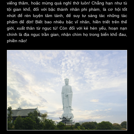
viếng thăm, hoặc mừng quá nghỉ thở luôn! Chẳng hạn như tù
tội gian khổ, đối với bậc thánh nhân phi phàm, là cơ hội tốt
nhứt để rèn luyện tâm tánh, để suy tư sáng tác những tác
phẩm để đời! Biết bao nhiêu bậc vĩ nhân, hiền triết trên thế
giới, xuất thân từ ngục tù! Còn đối với kẻ hèn yếu, hoạn nạn
chính là địa ngục trần gian, nhận chìm họ trong biển khổ đau,
phiền não!