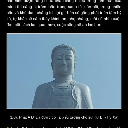
nào hiểu được rằng chứa chấp càng nhiều trong tâm thức của
mình thì càng bị trầm luân trong sanh tử luân hồi, trong phiền
não và khổ đau, chẳng ích lợi gì, bèn cố gắng phát triển tâm hỷ
xả, tự khắc sẽ cảm thấy khinh an, nhẹ nhàng, mắt sẽ nhìn cuộc
đời một cách lạc quan hơn, cuộc sống sẽ an lạc hơn.
(Đức Phật A Di Đà được coi là biểu tượng cho sự Từ Bi - Hỷ Xả)