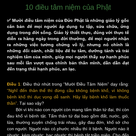
10 điều tâm niệm của Phật
✅ Mười điều tâm niệm của Đức Phật là những giáo lý gốc
căn bản để mọi người áp dụng tu tập, sửa chữa, ứng
dụng trong đời sống. Giáo lý thiết thực, đúng với thực tế
diễn ra hàng ngày trong đời thường, để mọi người nhận
ra những việc tưởng chứng vô lý, nhưng nó chính là
những đối cảnh, chất liệu để tu tâm, dưỡng tánh và trải
nghiệm tâm của mình, giúp mọi người thấy sự hạnh phúc
sau mỗi lần vượt qua chính bản thân mình, dần dần đạt
đến trạng thái hạnh phúc, an lạc.
Điều 1
:
Điều thứ nhứt trong “Mười Điều Tâm Niệm” dạy rằng:
“Nghĩ đến thân thể thì đừng cầu không bệnh khổ, vì không
bệnh khổ thì dục vọng dễ sanh. Hãy lấy bệnh khổ làm thuốc
thần”
. Tại sao vậy?
Bởi vì khi nào con người còn mang tấm thân tứ đại, thì còn
đau khổ vì bệnh tật. Tấm thân tứ đại bao gồm đất, nước, gió,
lửa, thường xuyên chống trái nhau, gây đau đớn, khổ sở cho
con người. Người nào có phước nhiều thì ít bệnh. Người nào ít
phước, kém phước, bạc phước thì bệnh tật triền miên. Cho đến