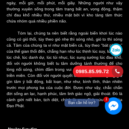
ngày, mỗi giờ, mỗi phút, mỗi giây. Những người như vậy
thường xuyên sống trong tâm trạng bất an, vọng động, thậm
chí đau khổ nhiều thứ, nhiều mặt bởi vì kho tàng tâm thức
chứa nhóm quá nhiều phiền não.
Tóm lại, chúng ta nên biết rằng ngoài biển khơi lúc nào
cũng có gió thổi, tùy theo gió nhẹ thì sóng nhỏ, gió to thì sóng
cả. Tâm của chúng ta ví như mặt biển cả, tùy theo “bát phong”
của thế gian thổi đến, chẳng hạn như lúc thịnh lúc suy, lúc khen
lúc chê, lúc danh dự, lúc tủi nhục, lúc sung sướng lúc đau khổ,
đối với người không biết tu tâm dưỡng tánh thường để cho
lòng nổi sóng, chìm đắm trong vui mừng tột độ, hay đau khổ
0985.85.99.72
triền miên. Còn đối với người quyết tâm tu tập thì cố gắng giữ
gìn tâm ý bất động, bất loạn, như như, bình tĩnh, thản nhiên
trước mọi phong ba của cuộc đời. Được như vậy, chắc chắn
đời sống an lạc, hạnh phúc, tâm linh giác ngộ, giải thoát. Đó là
1
cảnh giới niết bàn, tịch diệt, chính là mục đích cứu cánh của
Bạn cần hỗ trợ?
Đạo Phật.