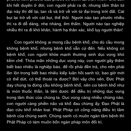
khi hết duyên ở đời, con người phải ra đi, nhưng tấm thân tứ
đại này thì để lại, tan rã và trở về với tứ đại trong trời đất. Cát
bụi lại trở về với cát bụi, thế thôi. Người nào tạo phước nhiều
thì ra đi dễ dàng, nhẹ nhàng, êm thấm. Người nào tạo nghiệp
nhiều thì ra đi khó khăn, hành hạ thân xác, khổ lụy người thân!
Con người không ai mong cầu bệnh khổ, cho dù cầu mong
không bệnh khổ, nhưng bệnh khổ vẫn cứ đến. Nếu không có
bệnh khổ, con người khỏe mạnh thường sinh dục vọng khó
kềm chế. Thỏa mãn những dục vọng này, con người gây thêm
biết bao nhiêu là nghiệp báo, để rồi phải đền trả, cho nên phải
lăn lộn trong biết bao nhiêu kiếp luân hồi sanh tử, bao giờ mới
có thể dứt, có thể thoát ra được? Bởi vậy cho nên, Đức Phật
dạy chúng ta đừng cầu không bệnh khổ, nên coi bệnh khổ như
là món thuốc thần, là tiên dược để điều trị những dục vọng
trong tâm thức của chúng ta. Dục vọng càng nhiều chừng nào,
con người càng phiền não và khổ đau chừng ấy. Đạo Phật là
đạo cứu khổ nhân loại. Phật Pháp có công năng điều trị tâm
bệnh của chúng sanh. Chúng sanh có muôn ngàn tâm bệnh thì
Phật Pháp có tám muôn bốn ngàn pháp môn đối trị.