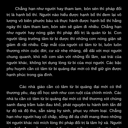
Chẳng hạn như người hay tham lam, bỏn sẻn thì pháp đối
trị là hạnh bố thí. Người nào hiểu được hạnh bố thí đem lại vô
lượng vô biên phước báu và thực hành được hạnh bố thí hằng
ngày thì tâm tham lam, bỏn sẻn sẽ giảm đi nhiều. Chẳng hạn
như người hay nóng giận thì pháp đối trị là quán từ bi. Con
người tăng trưởng tâm từ bi được thì những cơn nóng giận sẽ
giảm đi rất nhiều. Cặp mắt của người có tâm từ bi, luôn luôn
thương nhìn cuộc đời, cư xử nhẹ nhàng, dễ dãi với mọi người
chung quanh, khó nổi cơn sân với những lỗi lầm, sai trái của
người khác, không lợi dụng lòng từ bi của mọi người. Các bậc
phụ huynh cần có tâm từ bi quảng đại mới có thể
giữ gìn được
hạnh phúc trong gia đình.
Các nhà giáo cần có tâm từ bi quảng đại mới có thể
thương yêu, dạy dỗ học sinh như con ruột của chính mình. Các
nhà tu cần có tâm từ bi quảng đại mới có thể thương xót chúng
sanh đang trầm luân đau khổ, phát nguyện tu hành tinh tấn để
tự độ và độ tha, sẵn sàng hy sinh, phục vụ nhơn loại. Chẳng
hạn như người hay cố chấp, sống để dạ chết mang theo những
lời người khác nói mích lòng thì pháp đối trị là tâm hỷ xả. Người