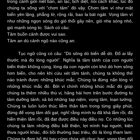
trong cảnh giới niết bàn, an lạc, tịch diệt, nói cách khác, lúc đó
chúng ta sống với “chơn tâm” đó vậy. Chơn tâm ví như mặt
biển yên lặng, phẳng lờ, rộng rãi, bao la bát ngát. Vọng tâm ví
như những ngọn sóng do gió thổi gây nên, gió nhẹ sóng nhỏ,
gió mạnh sóng to. Sách có câu:
Tâm buồn cảnh được vui sao.
Tâm an dù cảnh ngộ nào cũng an.
Tục ngữ cũng có câu: “Dò sông dò biển dễ dò. Đố ai lấy
thước mà đo lòng người“. Nghĩa là tâm tánh của con người
biến thiên không cùng, lòng dạ con người còn khó dò hơn sông
hơn biển, cho nên khi cứu xét tâm tánh, chúng ta không thể
nào tránh được những khúc mắc. Chúng ta đừng nãn lòng vì
những khúc mắc đó. Bởi vì chính những khúc mắc đó giúp
chúng ta thêm nhiều thú vị, hăng hái hơn trên bước đường tu
tâm dưỡng tánh, xả bỏ những tạp niệm, vọng tâm, loạn tưởng.
Chúng ta luôn luôn thúc liễm thân tâm trong từng giây phút,
đừng để vọng tâm dối gạt, nghĩ rằng mình tu đã khá lắm rồi, đã
hiền thiện lắm rồi, đã đạt được điều này điều nọ. Có những lúc
chúng ta làm những điều bất thiện, lợi mình hại người, kiện
thưa người khác, đòi bồi thường bạc triệu, đó là lòng tham lam.
Chúng ta đem bố thí hay cúng chùa vài chục bạc, vọng tâm dối