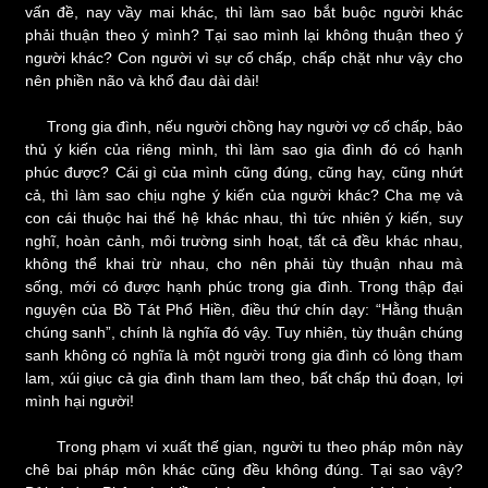
vấn đề, nay vầy mai khác, thì làm sao bắt buộc người khác
phải thuận theo ý mình? Tại sao mình lại không thuận theo ý
người khác? Con người vì sự cố chấp, chấp chặt như vậy cho
nên phiền não và khổ đau dài dài!
Trong gia đình, nếu người chồng hay người vợ cố chấp, bảo
thủ ý kiến của riêng mình, thì làm sao gia đình đó có hạnh
phúc được? Cái gì của mình cũng đúng, cũng hay, cũng nhứt
cả, thì làm sao chịu nghe ý kiến của người khác? Cha mẹ và
con cái thuộc hai thế hệ khác nhau, thì tức nhiên ý kiến, suy
nghĩ, hoàn cảnh, môi trường sinh hoạt, tất cả đều khác nhau,
không thể khai trừ nhau, cho nên phải tùy thuận nhau mà
sống, mới có được hạnh phúc trong gia đình. Trong thập đại
nguyện của Bồ Tát Phổ Hiền, điều thứ chín dạy: “Hằng thuận
chúng sanh”, chính là nghĩa đó vậy. Tuy nhiên, tùy thuận chúng
sanh không có nghĩa là một người trong gia đình có lòng tham
lam, xúi giục cả gia đình tham lam theo, bất chấp thủ đoạn, lợi
mình hại người!
Trong phạm vi xuất thế gian, người tu theo pháp môn này
chê bai pháp môn khác cũng đều không đúng. Tại sao vậy?