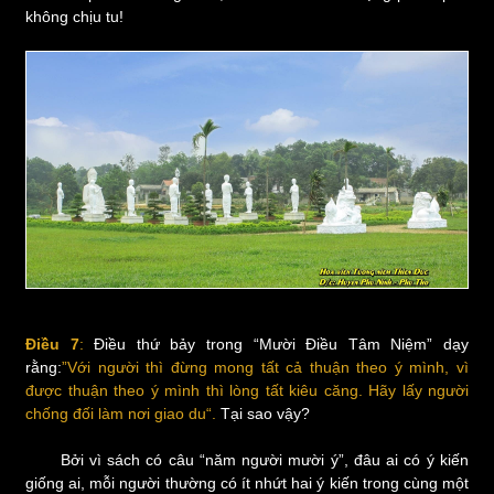
không chịu tu!
Điều 7
:
Điều thứ bảy trong “Mười Điều Tâm Niệm” dạy
rằng:
”Với người thì đừng mong tất cả thuận theo ý mình, vì
được thuận theo ý mình thì lòng tất kiêu căng. Hãy lấy người
chống đối làm nơi giao du“.
Tại sao vậy?
Bởi vì sách có câu “năm người mười ý”, đâu ai có ý kiến
giống ai, mỗi người thường có ít nhứt hai ý kiến trong cùng một