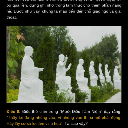
bỏ qua liền, đừng ghi nhớ trong tâm thức cho thêm phần nặng
nề. Được như vậy, chúng ta mau tiến đến chỗ giác ngộ và giải
thoát.
Điều 9:
Điều thứ chín trong “Mười Điều Tâm Niệm” dạy rằng:
“Thấy lợi đừng nhúng vào, vì nhúng vào thì si mê phải động.
Hãy lấy sự xả lợi làm vinh hoa“.
Tại sao vậy?