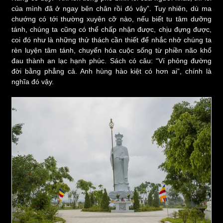
của mình đã ở ngay bên chân rồi đó vậy”. Tuy nhiên, dù ma
chướng có tới thường xuyên cỡ nào, nếu biết tu tâm dưỡng
tánh, chúng ta cũng có thể chấp nhận được, chịu đựng được,
coi đó như là những thử thách cần thiết để nhắc nhở chúng ta
rèn luyện tâm tánh, chuyển hóa cuộc sống từ phiền não khổ
đau thành an lạc hạnh phúc. Sách có câu: “Ví phỏng đường
đời bằng phẳng cả. Anh hùng hào kiệt có hơn ai”, chính là
nghĩa đó vậy.