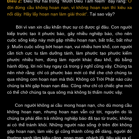
Điều 2:
Điều thứ hai trong “Mười Điều Tâm Niệm” dạy rằng:
”Ở
đời đừng cầu không hoạn nạn, vì không hoạn nạn thì kiêu xa
nổi dậy. Hãy lấy hoạn nạn làm giải thoát“.
Tại sao vậy?
Bởi vì van xin cầu khẩn thực sự có được gì đâu. Con người
kiếp trước tạo ít phước báo, gây nhiều nghiệp báo, cho nên
cuộc sống kiếp này mới gặp nhiều hoạn nạn, bất trắc, bất như
ý. Muốn cuộc sống bớt hoạn nạn, vui nhiều hơn khổ, con người
cần tích cực tu tâm dưỡng tánh, làm phước tạo phước kiếm
phước nhiều hơn, đừng làm người khác đau khổ, dù bằng
hành động, lời nói hay ngay cả trong ý nghĩ cũng vậy. Chúng ta
nên nhớ rằng: chỉ có phước báo mới có thể che chở chúng ta
qua những cơn hoạn nạn mà thôi. Không có Trời Phật nào cứu
chúng ta khi gặp hoạn nạn đâu. Cũng như chỉ có chiếc ghe mới
có thể chở chúng ta qua sông mà không bị thấm nước vậy.
Con người không ai cầu mong hoạn nạn, cho dù mong cầu
không hoạn nạn, nhưng hoạn nạn vẫn cứ tới, nguyên do là
chúng ta phải đền trả những nghiệp báo đã tạo từ trước, không
ai có thể tránh khỏi. Những người nào sống ở trên đời không
gặp hoạn nạn, làm việc gì cũng thành công dễ dàng, người đó
thường sanh tâm kiêu căng, ngạo mạn, phách lối, tiêu xài xa xỉ,