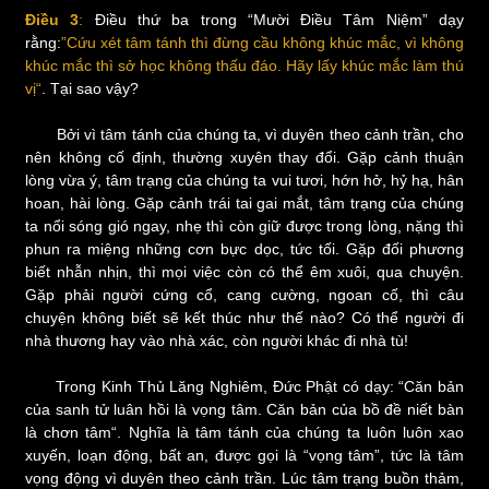
Điều 3
:
Điều thứ ba trong “Mười Điều Tâm Niệm” dạy
rằng:
”Cứu xét tâm tánh thì đừng cầu không khúc mắc, vì không
khúc mắc thì sở học không thấu đáo. Hãy lấy khúc mắc làm thú
vị“
. Tại sao vậy?
Bởi vì tâm tánh của chúng ta, vì duyên theo cảnh trần, cho
nên không cố định, thường xuyên thay đổi. Gặp cảnh thuận
lòng vừa ý, tâm trạng của chúng ta vui tươi, hớn hở, hỷ hạ, hân
hoan, hài lòng. Gặp cảnh trái tai gai mắt, tâm trạng của chúng
ta nổi sóng gió ngay, nhẹ thì còn giữ được trong lòng, nặng thì
phun ra miệng những cơn bực dọc, tức tối. Gặp đối phương
biết nhẫn nhịn, thì mọi việc còn có thể êm xuôi, qua chuyện.
Gặp phải người cứng cổ, cang cường, ngoan cố, thì câu
chuyện không biết sẽ kết thúc như thế nào? Có thể người đi
nhà thương hay vào nhà xác, còn người khác đi nhà tù!
Trong Kinh Thủ Lăng Nghiêm, Đức Phật có dạy: “Căn bản
của sanh tử luân hồi là vọng tâm. Căn bản của bồ đề niết bàn
là chơn tâm“. Nghĩa là tâm tánh của chúng ta luôn luôn xao
xuyến, loạn động, bất an, được gọi là “vọng tâm”, tức là tâm
vọng động vì duyên theo cảnh trần. Lúc tâm trạng buồn thảm,