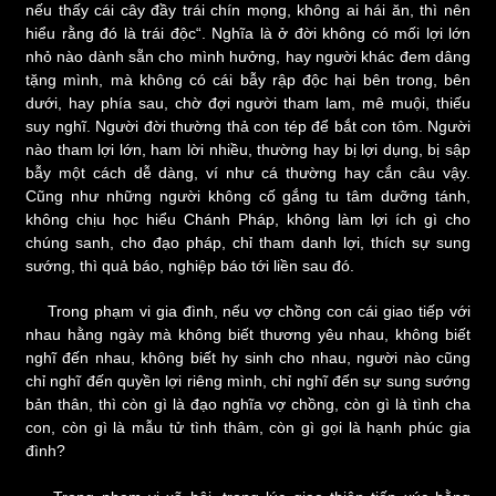
nếu thấy cái cây đầy trái chín mọng, không ai hái ăn, thì nên
hiểu rằng đó là trái độc“. Nghĩa là ở đời không có mối lợi lớn
nhỏ nào dành sẵn cho mình hưởng, hay người khác đem dâng
tặng mình, mà không có cái bẫy rập độc hại bên trong, bên
dưới, hay phía sau, chờ đợi người tham lam, mê muội, thiếu
suy nghĩ. Người đời thường thả con tép để bắt con tôm. Người
nào tham lợi lớn, ham lời nhiều, thường hay bị lợi dụng, bị sập
bẫy một cách dễ dàng, ví như cá thường hay cắn câu vậy.
Cũng như những người không cố gắng tu tâm dưỡng tánh,
không chịu học hiểu Chánh Pháp, không làm lợi ích gì cho
chúng sanh, cho đạo pháp, chỉ tham danh lợi, thích sự sung
sướng, thì quả báo, nghiệp báo tới liền sau đó.
Trong phạm vi gia đình, nếu vợ chồng con cái giao tiếp với
nhau hằng ngày mà không biết thương yêu nhau, không biết
nghĩ đến nhau, không biết hy sinh cho nhau, người nào cũng
chỉ nghĩ đến quyền lợi riêng mình, chỉ nghĩ đến sự sung sướng
bản thân, thì còn gì là đạo nghĩa vợ chồng, còn gì là tình cha
con, còn gì là mẫu tử tình thâm, còn gì gọi là hạnh phúc gia
đình?