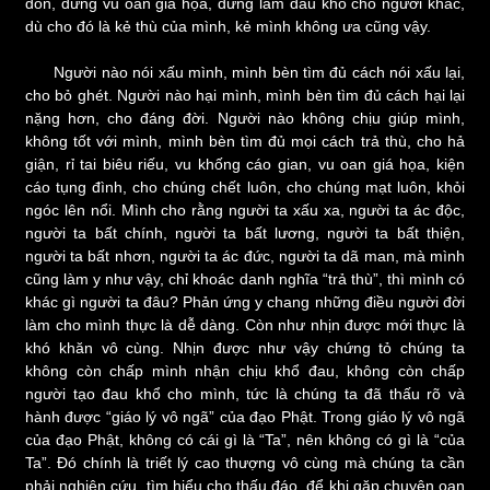
đồn, đừng vu oan giá họa, đừng làm đau khổ cho người khác,
dù cho đó là kẻ thù của mình, kẻ mình không ưa cũng vậy.
Người nào nói xấu mình, mình bèn tìm đủ cách nói xấu lại,
cho bỏ ghét. Người nào hại mình, mình bèn tìm đủ cách hại lại
nặng hơn, cho đáng đời. Người nào không chịu giúp mình,
không tốt với mình, mình bèn tìm đủ mọi cách trả thù, cho hả
giận, rỉ tai biêu riếu, vu khống cáo gian, vu oan giá họa, kiện
cáo tụng đình, cho chúng chết luôn, cho chúng mạt luôn, khỏi
ngóc lên nổi. Mình cho rằng người ta xấu xa, người ta ác độc,
người ta bất chính, người ta bất lương, người ta bất thiện,
người ta bất nhơn, người ta ác đức, người ta dã man, mà mình
cũng làm y như vậy, chỉ khoác danh nghĩa “trả thù”, thì mình có
khác gì người ta đâu? Phản ứng y chang những điều người đời
làm cho mình thực là dễ dàng. Còn như nhịn được mới thực là
khó khăn vô cùng. Nhịn được như vậy chứng tỏ chúng ta
không còn chấp mình nhận chịu khổ đau, không còn chấp
người tạo đau khổ cho mình, tức là chúng ta đã thấu rõ và
hành được “giáo lý vô ngã” của đạo Phật. Trong giáo lý vô ngã
của đạo Phật, không có cái gì là “Ta”, nên không có gì là “của
Ta”. Đó chính là triết lý cao thượng vô cùng mà chúng ta cần
phải nghiên cứu, tìm hiểu cho thấu đáo, để khi gặp chuyện oan