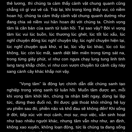
thê lương, thì chúng ta cảm thấy cảnh vật chung quanh cũng
chẳng có gì vui vẻ cả. Trái lại, khi trong lòng thấy vui, có niềm
hoan hỷ, chúng ta cảm thấy cảnh vật chung quanh dường như
đang chia xẻ niềm vui hân hoan đó với chúng ta. Chính vọng
tâm là căn bản của sanh tử luân hồi. Tại sao vậy? Bởi vì vọng
tâm lúc vui lúc buồn, lúc thương lúc ghét, lúc tốt lúc xấu, lúc
nghĩ chuyện đông lúc nghĩ chuyện tây, lúc nghĩ chuyện hiện tại,
lúc nghĩ chuyện quá khứ, vị lai, lúc vầy lúc khác, lúc có lúc
không, lúc còn lúc mất, sanh diệt liên miên trong từng sát na,
trong từng giây phút, ví như con ngựa chạy lung tung linh tinh
lang tang khắp chốn, ví như con vượn chuyền từ cành cây này
sang cành cây khác khắp nơi vậy.
“Vọng tâm” là động lực chính dẫn dắt chúng sanh tạo
nghiệp trong vòng sanh tử luân hồi. Muốn tâm được an, mỗi
khi vọng tâm khởi lên, chúng ta nhận biết ngay, dừng lại lập
tức, đừng theo đuổi nó, thì được giải thoát khỏi những hệ lụy
ưu phiền sau đó, phiền não và khổ đau sẽ không đến! Khi sống
ở đời, tiếp xúc với mọi cảnh, mọi sự, mọi việc, vẫn sinh hoạt
như bao nhiêu người khác, nhưng tâm vẫn như như, an định,
không xao xuyến, không loạn động, tức là chúng ta đang sống