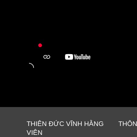
THIÊN ĐỨC VĨNH HẰNG
THÔN
VIÊN