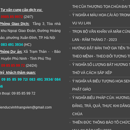
THỊ CỦA THƯỢNG TỌA CHÙA ĐẠI 
:
Tư vấn cung cấp dịch vu:
Ý NGHĨA 4 MÀU HOA CÀI ÁO TRON
:
0985 85 9972
(24/7)
VU VU LAN
Phòng Giao Dịch:
Tầng 3, Tòa nhà
 khu Ngoại Giao Đoàn, Đường Hoàng
TRỌN BỘ VĂN KHẤN VÀ MÂM CÚN
ảo, phường Xuân Đỉnh, TP. Hà Nội
LAN - RẰM THÁNG 7 - 2023
:
083 491 3934
(HC)
HƯỚNG ĐẶT BÀN THỜ GIA TIÊN TH
Phòng Dự án:
Xã Trạm Thản - - Bảo
THEO MỆNH - THEO ĐỐI TƯỢNG 
 Huyện Phù Ninh - Tỉnh Phú Thọ
Ý NGHĨA SỐ LƯỢNG BÁT HƯƠNG 
:
09 85 85 99 72
(24/24)
 ký khách thăm quan:
THỜ VÀ CÁCH SẮP XẾP
:
09 85 85 99 72/ 083 491 3934/ 084
Ý NGHĨA VÀ BIỂU TƯỢNG HOA SE
66
PHẬT GIÁO
n thoại: 09 85 85 99 72
Ý NGHĨA BIỂU PHÁP CỦA: HƯƠNG,
ĐĂNG, TRÀ, QUẢ, THỰC KHI DÂNG
ienducvinhhangvien@gmail.com
CHÙA
THIÊN ĐỨC THÔNG BÁO TỔ CHỨC 