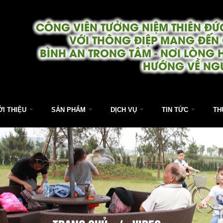
CÔNG VIÊN TƯỞNG NIỆM THIÊN ĐỨC
VỚI THÔNG ĐIỆP MANG ĐẾN
BÌNH AN TRONG TÂM - NƠI LÒNG 
HƯỚNG VỀ NG
ỚI THIỆU
SẢN PHẨM
DỊCH VỤ
TIN TỨC
TH