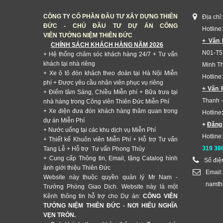
CÔNG
TY
CỔ PHẦN ĐẦU TƯ XÂY DỰNG THIÊN
Địa chỉ
ĐỨC - CHỦ ĐẦU TƯ DỰ ÁN CÔNG
Hotline
VIÊN TƯỞNG NIỆM THIÊN ĐỨC
+ Văn 
CHÍNH SÁCH KHÁCH HÀNG NĂM 2026
N01-T5
+ Hệ thống chăm sóc khách hàng 24/7
+ Tư vấn
khách tại nhà riêng
Minh Th
+ Xe ô tô đón khách theo đoàn tại Hà Nội Miễn
Hotline
phí + Được yêu cầu nhân viên phục vụ riêng
+ Văn 
+ Điểm tâm Sáng, Chiều Miễn phí + Bữa trưa tại
Thanh -
nhà hàng trong Công viên Thiên Đức Miễn Phí
+ Xe điện đưa đón khách hàng thăm quan trong
Hotline
dự án Miễn Phí
+
Đăng
+ Nước uống tại các khu dịch vụ Miễn Phí
Hotline
+ Thiết kế Khuôn viên Miễn Phí + Hỗ trợ Tư vấn
319 38
Tang Lễ + Hỗ trợ Tư vấn Phong Thủy
+ Cung cấp Thông tin, Email, tặng Catalog hình
Số điệ
ảnh giới thiệu Thiên Đức
Email:
Website này thuộc quyền quản lý Mr Nam -
namth
Trưởng Phòng Giao Dịch. Website này là một
Kênh thông tin hỗ trợ cho Dự án:
CÔNG VIÊN
TƯỞNG NIỆM THIÊN ĐỨC - NƠI HIẾU NGHĨA
VẸN TRÒN.