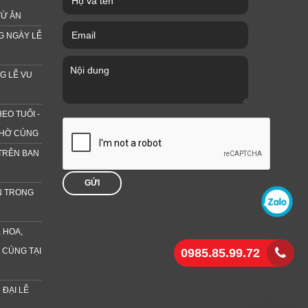
TỪ ÂN
G NGÀY LỄ
G LỄ VU
EO TUỔI -
THỜ CÚNG
TRÊN BAN
GỬI
N TRONG
 HOA,
 CÚNG TẠI
0985.85.99.72
ĐẠI LỄ