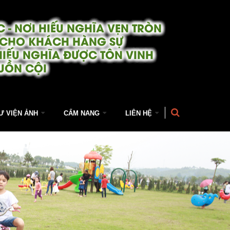
 - NƠI HIẾU NGHĨA VẸN TRÒN
 CHO KHÁCH HÀNG SỰ
HIẾU NGHĨA ĐƯỢC TÔN VINH
UỒN CỘI
Ư VIỆN ẢNH
CẨM NANG
LIÊN HỆ